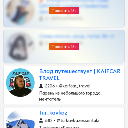
🧨 ЭПИЦЕНТР КОНТЕНТА: Слив
ШКОДОВ Сливов и Приватных
Показать 18+
Архивов ТГ 🔞💎
0 •
@MILKPRIVATES39BOT
Сливы вписок, шкод, теток, 18+ тг
0 •
@DARK15FLOWSBOT
Показать 18+
Влад путешествует | KAIFCAR
TRAVEL
2206 • @kaifcar_travel
Парень из небольшого города,
мечтатель
tur_kavkaz
582 • @turkavkazessentuki
Турфирма «Кавказ»