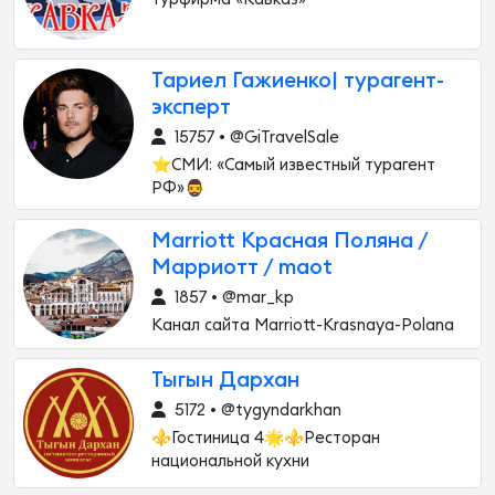
Тариел Гажиенко| турагент-
эксперт
15757 • @GiTravelSale
⭐️СМИ: «Самый известный турагент
РФ»🧔‍♂️
Marriott Красная Поляна /
Марриотт / maot
1857 • @mar_kp
Канал сайта Marriott-Krasnaya-Polana
Тыгын Дархан
5172 • @tygyndarkhan
⚜️Гостиница 4🌟⚜️Ресторан
национальной кухни