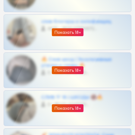
слив блогерш и онлифанщиц
4675 •
@MILKPRIVATES39BOT
Показать 18+
🔥 Слив шкод | Эксклюзивные
утечки и сливы 🔥
Показать 18+
0 •
@OPLATAPODPSK1BOT
СЛИВ ТГ 18 | ШКОДЫ 🔞🔥
0 •
@OPLATAPODPSK1BOT
Показать 18+