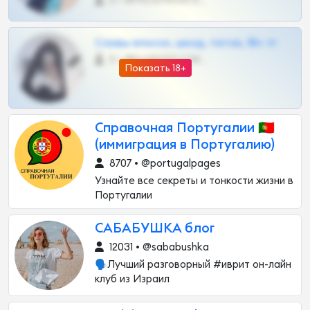
0 •
@MILKPRIVATES39BOT
Сливы вписок, шкод, теток, 18+ тг
0 •
@DARK15FLOWSBOT
Показать 18+
Справочная Португалии 🇵🇹
(иммиграция в Португалию)
8707 • @portugalpages
Узнайте все секреты и тонкости жизни в
Португалии
САБАБУШКА блог
12031 • @sababushka
🗣️Лучший разговорный #иврит он-лайн
клуб из Израил