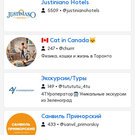
Justiniano Hotels
5509 • @justinianohotels
🇨🇦 Cat in Canada🐱
247 • @churrr
Физика, кошки и жизнь в Торонто
Экскурсии/Туры
149 • @tutututu_4tu
4ТУроператор🚍 Уникальные экскурсии
из Зеленоград
Санвиль Приморский
433 • @sanvil_primorskiy