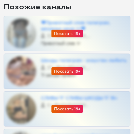
Похожие каналы
❤Приватный слив телеграм,
шкодных шкур тг❤
Показать 18+
57 •
@SZu3ll3sCatt_bot
Приватный слив тг
Шкоды телеграм - искуство любить
27 •
@SZu3ll3sCatt_bot
Показать 18+
Тг шкоды приват
СЛИВЫ ТГ СЛИВЫ ШКОДЫ ТГ 18+
0 •
@VIPARHIVS55BOT
Показать 18+