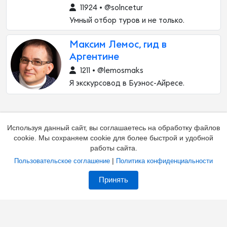
11924 • @solncetur
Умный отбор туров и не только.
Максим Лемос, гид в
Аргентине
1211 • @lemosmaks
Я экскурсовод в Буэнос-Айресе.
Используя данный сайт, вы соглашаетесь на обработку файлов
cookie. Мы сохраняем cookie для более быстрой и удобной
работы сайта.
|
Пользовательское соглашение
Политика конфиденциальности
Добавить канал
Контакты
Жалоба на канал
Принять
Владельцам каналов
Соглашение
Политика
О каталоге
Зал славы