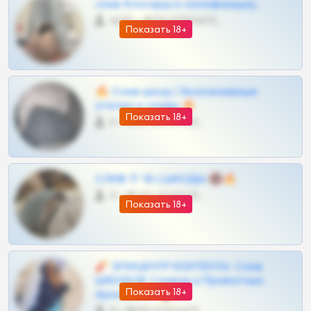
слив блогерш и онлифанщиц
4675 •
@MILKPRIVATES39BOT
Показать 18+
🔥 Слив шкод | Эксклюзивные
утечки и сливы 🔥
Показать 18+
0 •
@OPLATAPODPSK1BOT
СЛИВ ТГ 18 | ШКОДЫ 🔞🔥
0 •
@OPLATAPODPSK1BOT
Показать 18+
🧨 ЭПИЦЕНТР КОНТЕНТА: Слив
ШКОДОВ Сливов и Приватных
Показать 18+
Архивов ТГ 🔞💎