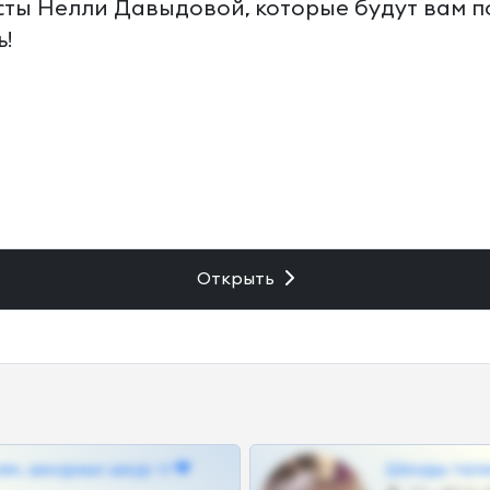
сты Нелли Давыдовой, которые будут вам п
ь!
Открыть
ам, шкодных шкур тг❤
Шкоды теле