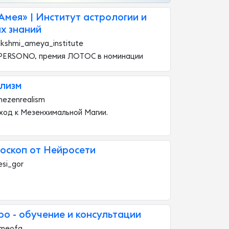
мея» | Институт астрологии и
х знаний
kshmi_ameya_institute
 PERSONO, премия ЛОТОС в номинации
лизм
mezenrealism
ход к Мезенхимальной Магии.
роскоп от Нейросети
si_gor
о - обучение и консультации
imeofg