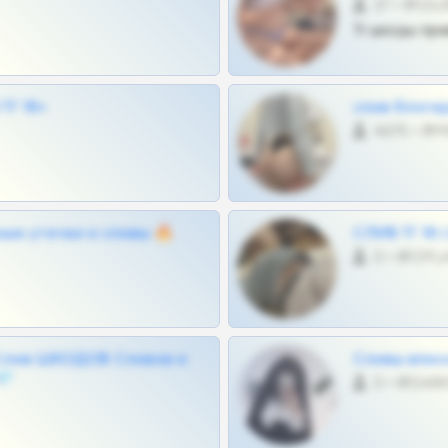
27 •
Тг шкоды при
Г 18+
слив блоге
4675 •
ные утечки и сливы 🔥
СЛИВ ТГ 18
0 •
Слив ШКОДОВ Сливов и
Сливы вписо
💎
0 •