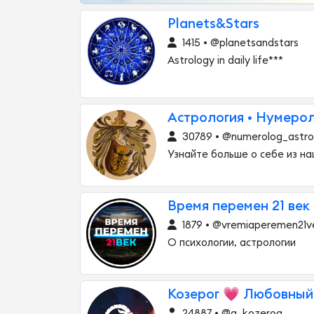
Planets&Stars
1415 • @planetsandstars
Astrology in daily life***
Астрология • Нумерол
30789 • @numerolog_astro
Узнайте больше о себе из на
Время перемен 21 век
1879 • @vremiaperemen21v
О психологии, астрологии
Козерог 💗 Любовный
24887 • @g_kozerog