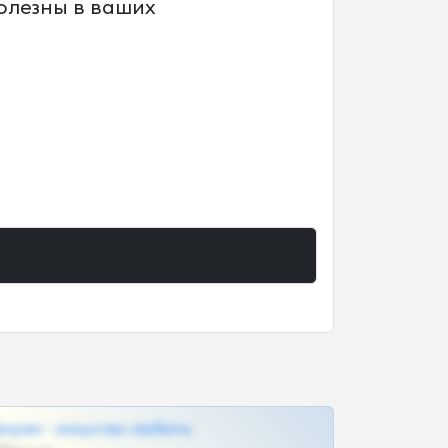
олезны в ваших
грам - искуство любить