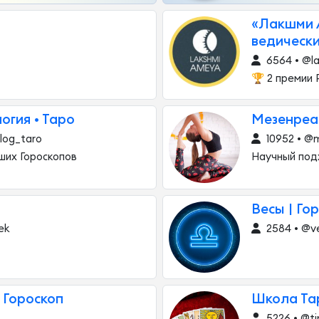
«Лакшми А
ведически
6564 • @la
🏆 2 премии
огия • Таро
Мезенреа
log_taro
10952 • @
ших Гороскопов
Научный под
Весы | Го
ek
2584 • @ve
 Гороскоп
Школа Тар
5226 • @t