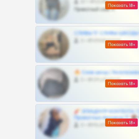
57 •
@SZu3ll3sCatt_bot
Показать 18+
Приватный слив тг
СЛИВЫ ТГ СЛИВЫ ШКОДЫ Т
0 •
@VIPARHIVS55BOT
Показать 18+
🔥 Слив шкод | Эксклюзив
0 •
@OPLATAPODPSK1BOT
Показать 18+
🧨 ЭПИЦЕНТР КОНТЕНТА: 
Приватных Архивов ТГ 🔞
Показать 18+
0 •
@MILKPRIVATES39BOT