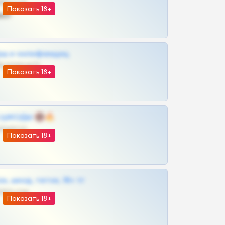
@SZu3ll3sCatt_bot
Показать 18+
ват
рш и онлифанщиц
@MILKPRIVATES39BOT
Показать 18+
 | ШКОДЫ 🔞🔥
@OPLATAPODPSK1BOT
Показать 18+
к, шкод, теток, 18+ тг
@DARK15FLOWSBOT
Показать 18+