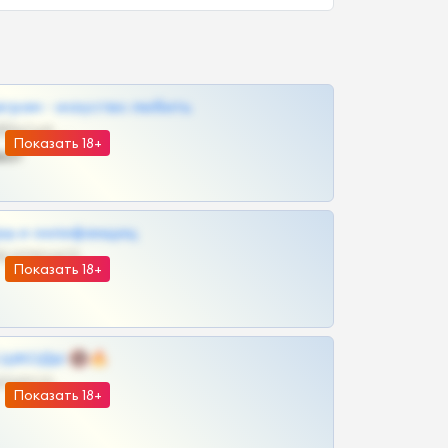
грам - искуство любить
@SZu3ll3sCatt_bot
Показать 18+
ват
рш и онлифанщиц
@MILKPRIVATES39BOT
Показать 18+
 | ШКОДЫ 🔞🔥
@OPLATAPODPSK1BOT
Показать 18+