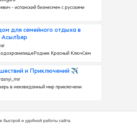
вич - испанский бизнесмен с русскими
дом для семейного отдыха в
 АсылЪяр
yar
водохранилищеРодник Красный КлючСем
шествий и Приключений ✈️
rasnyi_mir
верь в неизведанный мир приключени
е быстрой и удобной работы сайта.