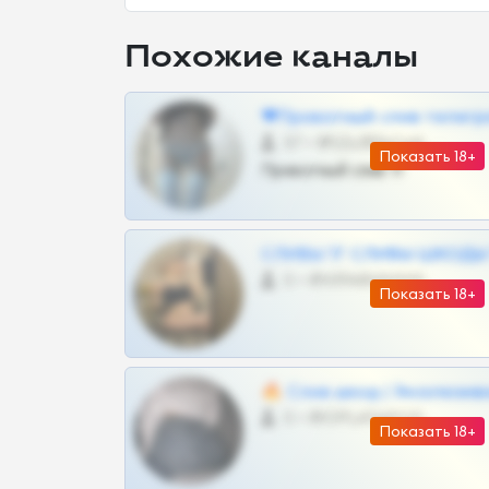
Похожие каналы
❤Приватный слив телегр
57 •
@SZu3ll3sCatt_bot
Показать 18+
Приватный слив тг
СЛИВЫ ТГ СЛИВЫ ШКОДЫ Т
0 •
@VIPARHIVS55BOT
Показать 18+
🔥 Слив шкод | Эксклюзив
0 •
@OPLATAPODPSK1BOT
Показать 18+