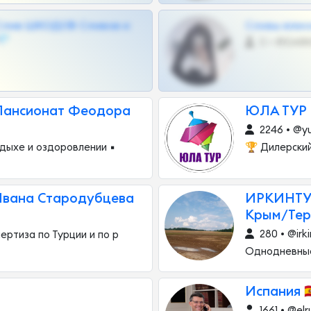
Слив ШКОДОВ Сливов и
Сливы вписо
💎
0 •
 Пансионат Феодора
ЮЛА ТУР 
2246 • @yu
дыхе и оздоровлении ▪️
🏆 Дилерский
 Ивана Стародубцева
ИРКИНТУР
Крым/Тер
280 • @irki
ертиза по Турции и по р
Однодневные
Иcпания 
1661 • @el