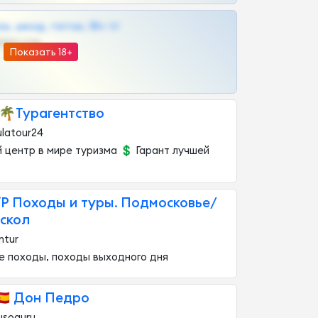
к, шкод, теток, 18+ тг
@DARK15FLOWSBOT
Показать 18+
🌴Турагентство
latour24
 центр в мире туризма 💲 Гарант лучшей
 Походы и туры. Подмосковье/
скол
ntur
 походы, походы выходного дня
🇸 Дон Педро
rusoguru