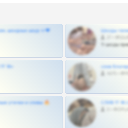
ам, шкодных шкур тг❤
Шкоды теле
27 •
Тг шкоды при
Г 18+
слив блоге
4675 •
ные утечки и сливы 🔥
СЛИВ ТГ 18
0 •