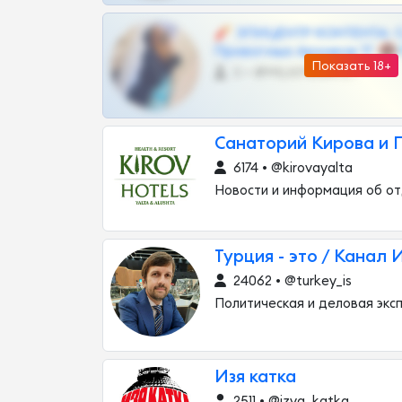
🧨 ЭПИЦЕНТР КОНТЕНТА: 
Приватных Архивов ТГ 🔞
Показать 18+
0 •
@MILKPRIVATES39BOT
Санаторий Кирова и
6174 • @kirovayalta
Новости и информация об от
Турция - это / Канал
24062 • @turkey_is
Политическая и деловая эксп
Изя катка
2511 • @izya_katka