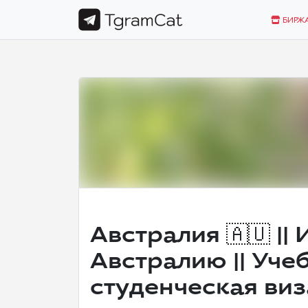
БИРЖ
Австралия 🇦🇺 ||
Австралию || Учеб
студенческая виза