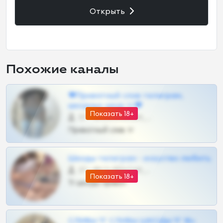
Открыть
Похожие каналы
❤Приватный слив телеграм,
шкодных шкур тг❤
Показать 18+
57 •
@SZu3ll3sCatt_bot
Приватный слив тг
Шкоды телеграм - искуство любить
27 •
@SZu3ll3sCatt_bot
Показать 18+
Тг шкоды приват
СЛИВЫ ТГ СЛИВЫ ШКОДЫ ТГ 18+