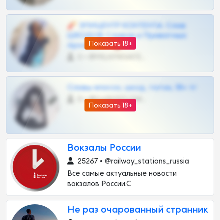
🧨 ЭПИЦЕНТР КОНТЕНТА: Слив
ШКОДОВ Сливов и Приватных
Показать 18+
Архивов ТГ 🔞💎
0 •
@MILKPRIVATES39BOT
Сливы вписок, шкод, теток, 18+ тг
0 •
@DARK15FLOWSBOT
Показать 18+
Вокзалы России
25267 • @railway_stations_russia
Все самые актуальные новости
вокзалов России.С
Не раз очарованный странник