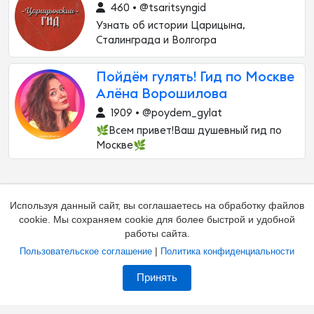
460 • @tsaritsyngid
Узнать об истории Царицына,
Сталинграда и Волгогра
Пойдём гулять! Гид по Москве
Алёна Ворошилова
1909 • @poydem_gylat
🌿Всем привет!Ваш душевный гид по
Москве🌿
Используя данный сайт, вы соглашаетесь на обработку файлов
cookie. Мы сохраняем cookie для более быстрой и удобной
работы сайта.
|
Пользовательское соглашение
Политика конфиденциальности
Добавить канал
Контакты
Жалоба на канал
Принять
Владельцам каналов
Соглашение
Политика