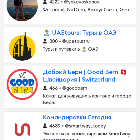
4222 • @yakovoskanov
Фотограф NatGeo, Вокруг Света, Geo
🏝️ UAEtours: Туры в ОАЭ
300 • @uaetoursru
Туры и путевки в 🏝️ ОАЭ
Добрий Берн | Good Bern 🇨🇭
Швейцария | Switzerland
466 • @goodbern
Канал для живущих в кантоне и городе
Берн.
Командировки.Сегодня
4839 • @smartway_today
Эксперты по командировкам Smartway