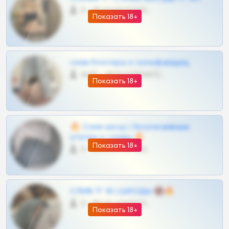
0 •
@VIPARHIVS55BOT
Показать 18+
слив блогерш и онлифанщиц
4675 •
@MILKPRIVATES39BOT
Показать 18+
🔥 Слив шкод | Эксклюзивные
утечки и сливы 🔥
Показать 18+
0 •
@OPLATAPODPSK1BOT
СЛИВ ТГ 18 | ШКОДЫ 🔞🔥
0 •
@OPLATAPODPSK1BOT
Показать 18+