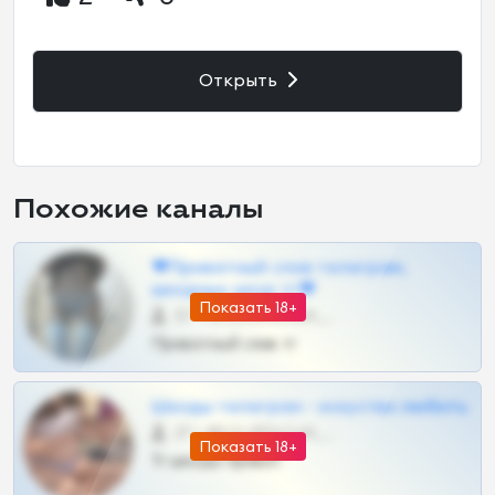
Открыть
Похожие каналы
❤Приватный слив телеграм,
шкодных шкур тг❤
Показать 18+
57 •
@SZu3ll3sCatt_bot
Приватный слив тг
Шкоды телеграм - искуство любить
27 •
@SZu3ll3sCatt_bot
Показать 18+
Тг шкоды приват