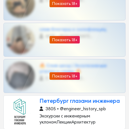
0 •
@VIPARHIVS55BOT
Показать 18+
слив блогерш и онлифанщиц
4675 •
@MILKPRIVATES39BOT
Показать 18+
🔥 Слив шкод | Эксклюзивные
утечки и сливы 🔥
Показать 18+
0 •
@OPLATAPODPSK1BOT
Петербург глазами инженера
3805 • @engineer_history_spb
Экскурсии с инженерным
уклономЛекцииАрхитектур