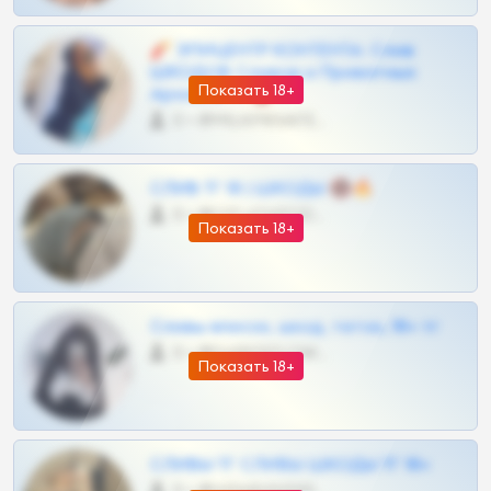
🧨 ЭПИЦЕНТР КОНТЕНТА: Слив
ШКОДОВ Сливов и Приватных
Показать 18+
Архивов ТГ 🔞💎
0 •
@MILKPRIVATES39BOT
СЛИВ ТГ 18 | ШКОДЫ 🔞🔥
0 •
@OPLATAPODPSK1BOT
Показать 18+
Сливы вписок, шкод, теток, 18+ тг
0 •
@DARK15FLOWSBOT
Показать 18+
СЛИВЫ ТГ СЛИВЫ ШКОДЫ ТГ 18+