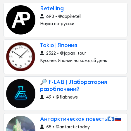
Retelling
693 • @appiretell
Наука по-русски
Tokio| Япония
2522 • @japan_tour
Кусочек Японии на каждый день
🔎 F-LAB | Лаборатория
разоблачений
49 • @flabnews
Антарктическая повесть🇦🇶🇷🇺
55 • @antarctictoday