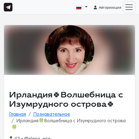
Авторизация
Ирландия🍀Волшебница с
Изумрудного острова🍀
Главная
Познавательное
Ирландия🍀Волшебница с Изумрудного острова
🍀
43 • @elena_eire