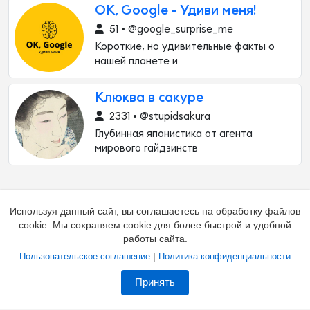
OK, Google - Удиви меня!
51 • @google_surprise_me
Короткие, но удивительные факты о
нашей планете и
Клюква в сакуре
2331 • @stupidsakura
Глубинная японистика от агента
мирового гайдзинств
Используя данный сайт, вы соглашаетесь на обработку файлов
cookie. Мы сохраняем cookie для более быстрой и удобной
работы сайта.
|
Пользовательское соглашение
Политика конфиденциальности
Добавить канал
Контакты
Жалоба на канал
Принять
Владельцам каналов
Соглашение
Политика