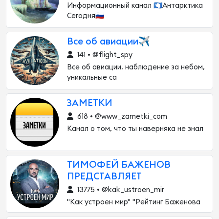
Информационный канал 🇦🇶Антарктика
Сегодня🇷🇺
Все об авиации✈
141 • @flight_spy
Все об авиации, наблюдение за небом,
уникальные са
ЗАМЕТКИ
618 • @www_zametki_com
Канал о том, что ты наверняка не знал
ТИМОФЕЙ БАЖЕНОВ
ПРЕДСТАВЛЯЕТ
13775 • @kak_ustroen_mir
"Как устроен мир" "Рейтинг Баженова