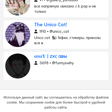
91 • @gallery_yunaaaa
все напрямую связано с k pop и не
только
The Unico Cat!
1910 • @unico_cat
Unico cat 🐈‍⬛ℹ️ Гифки, стикеры, приколы
все в
𝐞𝐫𝐞𝐳𝐘 | zxc авы
3698 • @funnyxwhy
Используя данный сайт, вы соглашаетесь на обработку файлов
cookie. Мы сохраняем cookie для более быстрой и удобной
работы сайта.