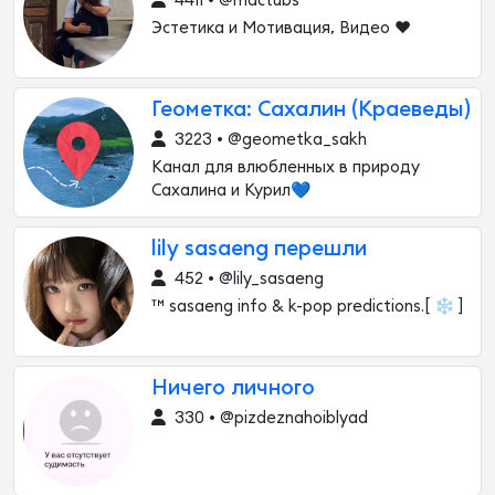
4411 • @mactubs
Эстетика и Мотивация, Видео ❤️
Геометка: Сахалин (Краеведы)
3223 • @geometka_sakh
Канал для влюбленных в природу
Сахалина и Курил💙
lily sasaeng перешли
452 • @lily_sasaeng
™ sasaeng info & k-pop predictions.[ ❄ ]
Ничего личного
330 • @pizdeznahoiblyad