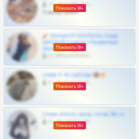
27 •
@SZu3ll3sCatt_bot
Показать 18+
Тг шкоды приват
🧨 ЭПИЦЕНТР КОНТЕНТА: Слив
ШКОДОВ Сливов и Приватных
Показать 18+
Архивов ТГ 🔞💎
0 •
@MILKPRIVATES39BOT
СЛИВ ТГ 18 | ШКОДЫ 🔞🔥
0 •
@OPLATAPODPSK1BOT
Показать 18+
Сливы вписок, шкод, теток, 18+ тг
0 •
@DARK15FLOWSBOT
Показать 18+