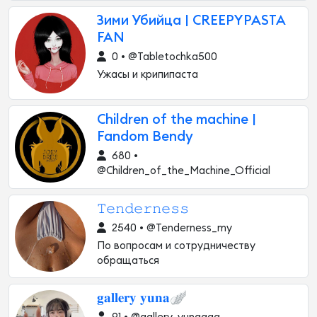
Зими Убийца | CREEPYPASTA
FAN
0 • @Tabletochka500
Ужасы и крипипаста
Children of the machine |
Fandom Bendy
680 •
@Children_of_the_Machine_Official
𝚃𝚎𝚗𝚍𝚎𝚛𝚗𝚎𝚜𝚜
2540 • @Tenderness_my
По вопросам и сотрудничеству
обращаться
𝐠𝐚𝐥𝐥𝐞𝐫𝐲 𝐲𝐮𝐧𝐚🪽