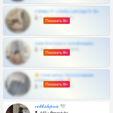
СЛИВЫ ТГ СЛИВЫ ШКОДЫ ТГ 18+
0 •
@VIPARHIVS55BOT
Показать 18+
слив блогерш и онлифанщиц
4675 •
@MILKPRIVATES39BOT
Показать 18+
🔥 Слив шкод | Эксклюзивные
утечки и сливы 🔥
Показать 18+
0 •
@OPLATAPODPSK1BOT
𝓋ℯ𝓁𝒾𝓀ℴ𝓁ℯ𝓅𝓃𝒾ℯ 🕊