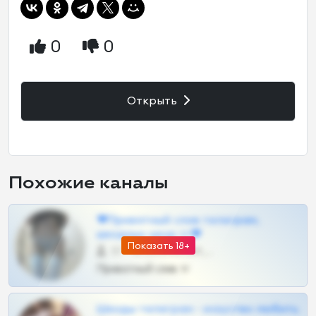
0
0
Открыть
Похожие каналы
❤Приватный слив телеграм,
шкодных шкур тг❤
Показать 18+
57 •
@SZu3ll3sCatt_bot
Приватный слив тг
Шкоды телеграм - искуство любить