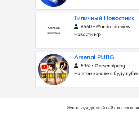
Типичный Новостник
6560 • @androidreview
Новости игр
Arsenal PUBG
5351 • @arsenalpubg
На этом канале я буду публ
Используя данный сайт, вы соглаш
Добавить канал
Контакты
Жалоба н