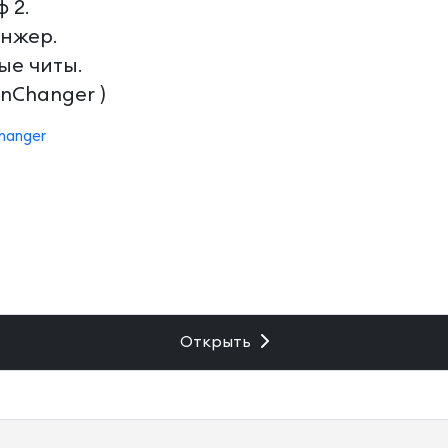
 2.
енжер.
ые читы.
inChanger )
hanger
Открыть