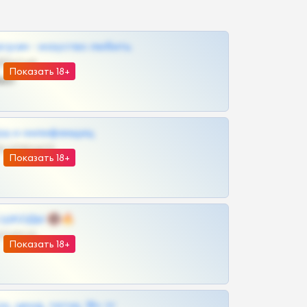
грам - искуство любить
@SZu3ll3sCatt_bot
Показать 18+
ват
рш и онлифанщиц
@MILKPRIVATES39BOT
Показать 18+
 | ШКОДЫ 🔞🔥
@OPLATAPODPSK1BOT
Показать 18+
к, шкод, теток, 18+ тг