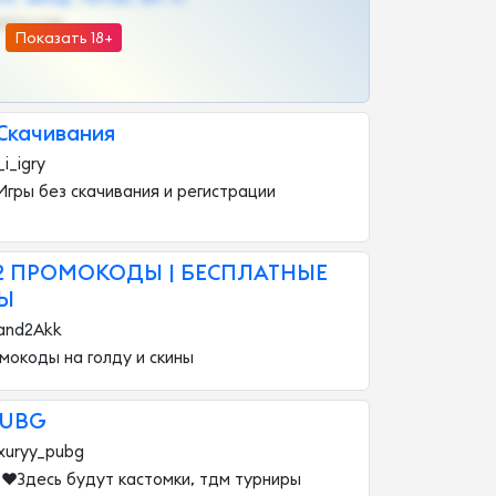
@DARK15FLOWSBOT
Показать 18+
Скачивания
_i_igry
гры без скачивания и регистрации
 2 ПРОМОКОДЫ | БЕСПЛАТНЫЕ
Ы
tand2Akk
мокоды на голду и скины
PUBG
xuryy_pubg
 ❤️Здесь будут кастомки, тдм турниры