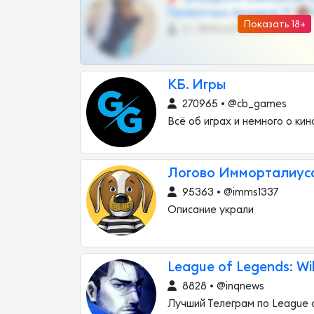
Приватных Архивов ТГ 🔞
Показать 18+
0 •
@MILKPRIVATES39BOT
КБ. Игры
270965 • @cb_games
Всё об играх и немного о кин
Логово Имморталиус
95363 • @imms1337
Описание украли
League of Legends: Wil
8828 • @inqnews
Лучший Телеграм по League 