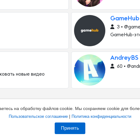
GameHub
3 • @game
GameHub-это
AndreyBS
60 • @and
иковать новые видео
аетесь на обработку файлов cookie. Мы сохраняем cookie для боле
|
Пользовательское соглашение
Политика конфиденциальности
Принять
а канал
Владельцам каналов
Соглашение
Полити