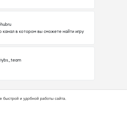
hubru
 канал в котором вы сможете найти игру
riybs_team
е быстрой и удобной работы сайта.
ка
О каталоге
Зал славы