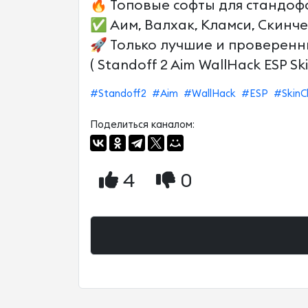
🔥 Топовые софты для стандофф
✅ Аим, Валхак, Кламси, Скинч
🚀 Только лучшие и проверенн
( Standoff 2 Aim WallHack ESP Sk
#Standoff2
#Aim
#WallHack
#ESP
#SkinC
Поделиться каналом:
4
0