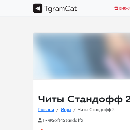
БИРЖ
Читы Стандофф 
Главная
Игры
Читы Стандофф 2
1 • @Soft4Standoff2