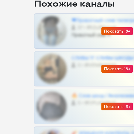
Похожие каналы
❤Приватный слив телегр
57 •
@SZu3ll3sCatt_bot
Показать 18+
Приватный слив тг
СЛИВЫ ТГ СЛИВЫ ШКОДЫ Т
0 •
@VIPARHIVS55BOT
Показать 18+
🔥 Слив шкод | Эксклюзив
0 •
@OPLATAPODPSK1BOT
Показать 18+
🧨 ЭПИЦЕНТР КОНТЕНТА: 