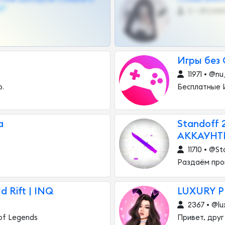
💎
0 •
Игры без 
11971 • @nu
о.
Бесплатные И
а
Standoff
АККАУНТ
11710 • @S
Раздаём про
d Rift | INQ
LUXURY 
2367 • @lu
of Legends
Привет, друг