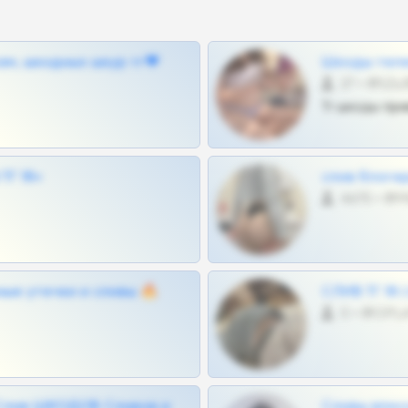
ам, шкодных шкур тг❤
Шкоды теле
27 •
Тг шкоды при
Г 18+
слив блоге
4675 •
ные утечки и сливы 🔥
СЛИВ ТГ 18
0 •
Слив ШКОДОВ Сливов и
Сливы вписо