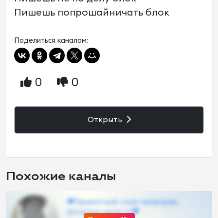
Пишешь попрошайничать блок
Поделиться каналом:
0
0
Открыть
Похожие каналы
❤Приватный слив телеграм,
шкодных шкур тг❤