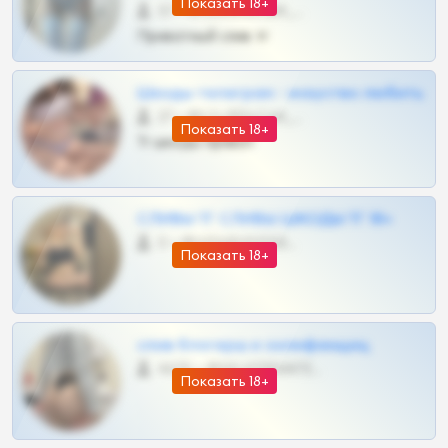
Показать 18+
57 •
@SZu3ll3sCatt_bot
Приватный слив тг
Шкоды телеграм - искуство любить
27 •
@SZu3ll3sCatt_bot
Показать 18+
Тг шкоды приват
СЛИВЫ ТГ СЛИВЫ ШКОДЫ ТГ 18+
0 •
@VIPARHIVS55BOT
Показать 18+
слив блогерш и онлифанщиц
4675 •
@MILKPRIVATES39BOT
Показать 18+