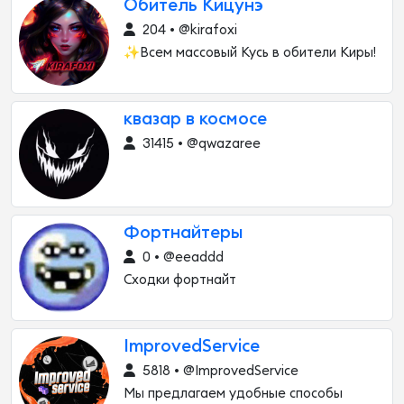
Обитель Кицунэ
204 • @kirafoxi
✨Всем массовый Кусь в обители Киры!
квазар в космосе
31415 • @qwazaree
Фортнайтеры
0 • @eeaddd
Сходки фортнайт
ImprovedService
5818 • @ImprovedService
Мы предлагаем удобные способы