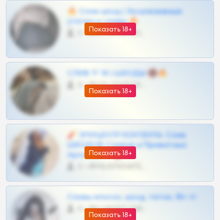
🔥 Слив шкод | Эксклюзивные
утечки и сливы 🔥
Показать 18+
0 •
@OPLATAPODPSK1BOT
СЛИВ ТГ 18 | ШКОДЫ 🔞🔥
0 •
@OPLATAPODPSK1BOT
Показать 18+
🧨 ЭПИЦЕНТР КОНТЕНТА: Слив
ШКОДОВ Сливов и Приватных
Показать 18+
Архивов ТГ 🔞💎
0 •
@MILKPRIVATES39BOT
Сливы вписок, шкод, теток, 18+ тг
0 •
@DARK15FLOWSBOT
Показать 18+