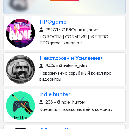
ПРОgame
292771 • @PROgame_news
НОВОСТИ | СОБЫТИЯ | ЖЕЛЕЗО
ПРОgame -канал о с
Некстджен и Усиление+
3474 • @usilenie_plus
Невозмутимо серьёзный канал про
видеоигры
indie hunter
238 • @indie_hunter
Канал для поиска людей в команду