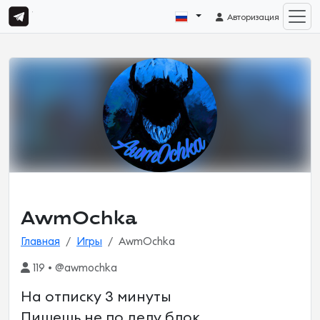
Авторизация
AwmOchka
Главная
Игры
AwmOchka
119 • @awmochka
На отписку 3 минуты
Пишешь не по делу блок