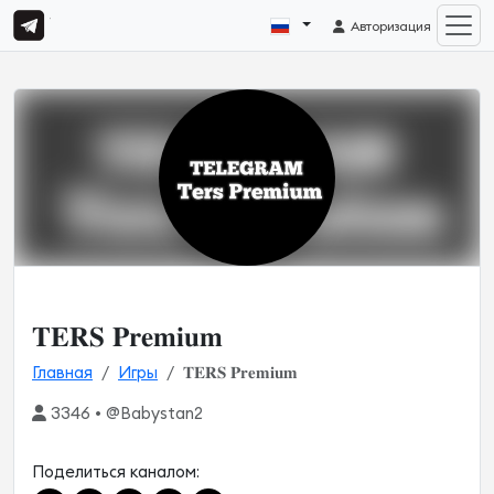
Авторизация
𝐓𝐄𝐑𝐒 𝐏𝐫𝐞𝐦𝐢𝐮𝐦
Главная
Игры
𝐓𝐄𝐑𝐒 𝐏𝐫𝐞𝐦𝐢𝐮𝐦
3346 • @Babystan2
Поделиться каналом: