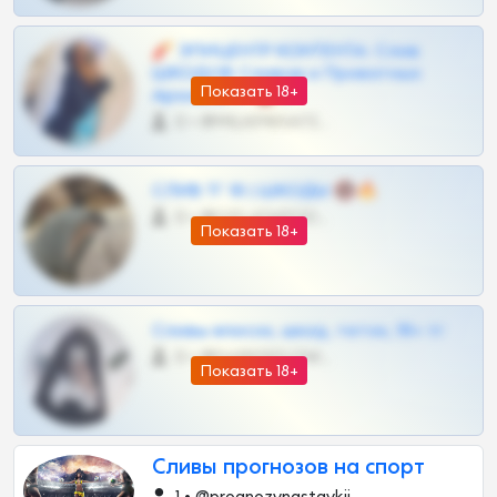
🧨 ЭПИЦЕНТР КОНТЕНТА: Слив
ШКОДОВ Сливов и Приватных
Показать 18+
Архивов ТГ 🔞💎
0 •
@MILKPRIVATES39BOT
СЛИВ ТГ 18 | ШКОДЫ 🔞🔥
0 •
@OPLATAPODPSK1BOT
Показать 18+
Сливы вписок, шкод, теток, 18+ тг
0 •
@DARK15FLOWSBOT
Показать 18+
Сливы прогнозов на спорт