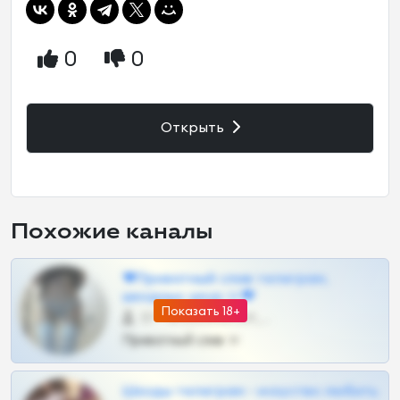
0
0
Открыть
Похожие каналы
❤Приватный слив телеграм,
шкодных шкур тг❤
Показать 18+
57 •
@SZu3ll3sCatt_bot
Приватный слив тг
Шкоды телеграм - искуство любить