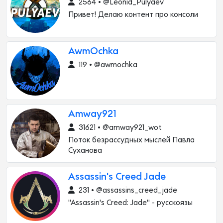
2564 • @Leonid_Pulyaev
Привет! Делаю контент про консоли
AwmOchka
119 • @awmochka
Amway921
31621 • @amway921_wot
Поток безрассудных мыслей Павла
Суханова
Assassin's Creed Jade️
231 • @assassins_creed_jade
"Assassin's Creed: Jade" - русскоязы