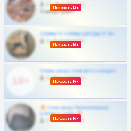
27 •
@SZu3ll3sCatt_bot
Показать 18+
Тг шкоды приват
СЛИВЫ ТГ СЛИВЫ ШКОДЫ ТГ 18+
0 •
@VIPARHIVS55BOT
Показать 18+
Сливы шкод | слив фото и видео
0 •
@MILKPRIVATES39BOT
Показать 18+
🔥 Слив шкод | Эксклюзивные
утечки и сливы 🔥
Показать 18+
0 •
@OPLATAPODPSK1BOT