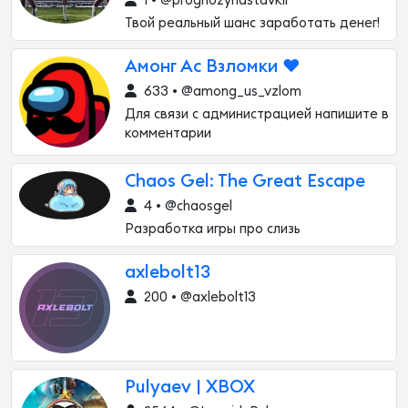
1 • @prognozynastavkii
Твой реальный шанс заработать денег!
Амонг Ас Взломки ❤️
633 • @among_us_vzlom
Для связи с администрацией напишите в
комментарии
Chaos Gel: The Great Escape
4 • @chaosgel
Разработка игры про слизь
axlebolt13
200 • @axlebolt13
Pulyaev | XBOX