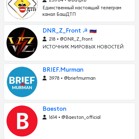
251784 • @bdtprb
Единственный настоящий телеграм
канал БашДТП
DNR_Z_Front ☭ 🇷🇺
218 • @DNR_Z_Front
ИСТОЧНИК МИРОВЫХ НОВОСТЕЙ
BRIEF.Murman
3978 • @briefmurman
Baeston
1614 • @Baeston_official