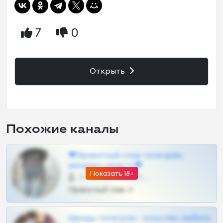
7
0
Открыть
Похожие каналы
❤Приватный слив телеграм,
шкодных шкур тг❤
Показать 18+
57 •
@SZu3ll3sCatt_bot
Приватный слив тг
Шкоды телеграм - искуство любить