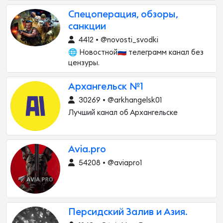
Спецоперация, обзоры,
санкции
4412 • @novosti_svodki
🌐 Новостной🇷🇺 телеграмм канал без
цензуры.
Архангельск №1
30269 • @arkhangelsk01
Лучший канал об Архангельске
Avia.pro
54208 • @aviapro1
Персидский Залив и Азия.