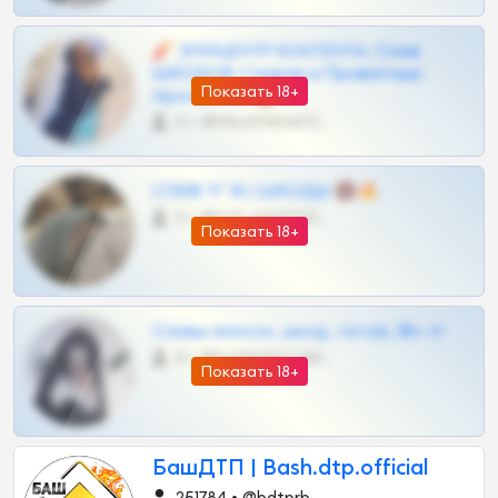
🧨 ЭПИЦЕНТР КОНТЕНТА: Слив
ШКОДОВ Сливов и Приватных
Показать 18+
Архивов ТГ 🔞💎
0 •
@MILKPRIVATES39BOT
СЛИВ ТГ 18 | ШКОДЫ 🔞🔥
0 •
@OPLATAPODPSK1BOT
Показать 18+
Сливы вписок, шкод, теток, 18+ тг
0 •
@DARK15FLOWSBOT
Показать 18+
БашДТП | Bash.dtp.official