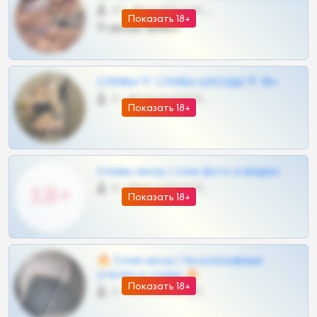
27 •
@SZu3ll3sCatt_bot
Показать 18+
Тг шкоды приват
СЛИВЫ ТГ СЛИВЫ ШКОДЫ ТГ 18+
0 •
@VIPARHIVS55BOT
Показать 18+
Сливы шкод | слив фото и видео
0 •
@MILKPRIVATES39BOT
Показать 18+
🔥 Слив шкод | Эксклюзивные
утечки и сливы 🔥
Показать 18+
0 •
@OPLATAPODPSK1BOT