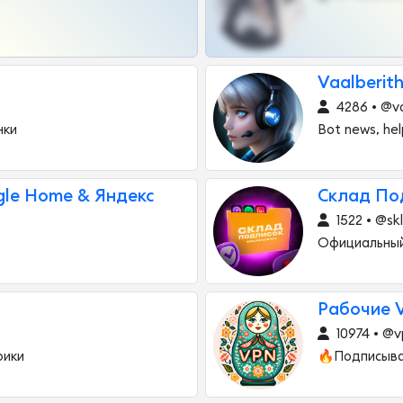
Vaalberith
4286 • @va
нки
Bot news, hel
gle Home & Яндекс
Склад По
1522 • @sk
Официальный
Рабочие 
10974 • @v
фики
🔥Подписыва