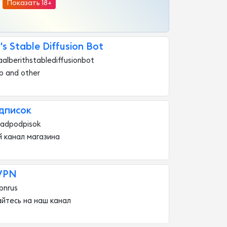
Показать 18+
's Stable Diffusion Bot
alberithstablediffusionbot
p and other
дписок
ladpodpisok
 канал магазина
VPN
pnrus
йтесь на наш канал