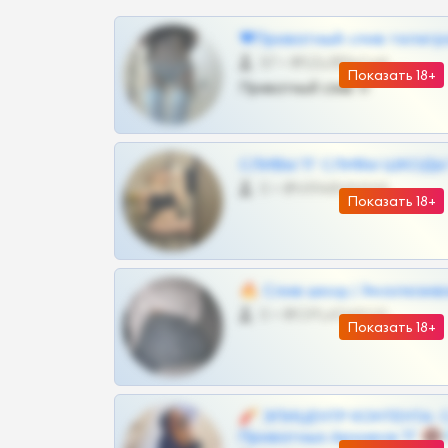
❤Приватный слив телегр
57 •
@SZu3ll3sCatt_bot
Показать 18+
Приватный слив тг
СЛИВЫ ТГ СЛИВЫ ШКОДЫ Т
0 •
@VIPARHIVS55BOT
Показать 18+
🔥 Слив шкод | Эксклюзив
0 •
@OPLATAPODPSK1BOT
Показать 18+
🧨 ЭПИЦЕНТР КОНТЕНТА: 
Приватных Архивов ТГ 🔞