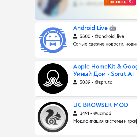
Показать 18+
0 •
@MILKPRIVATES39BOT
Android Live 🤖
5800 • @android_live
Самые свежие новости, нови
Apple HomeKit & Goo
Умный Дом - Sprut.AI
5039 • @sprutai
UC BROWSER MOD
3491 • @ucmod
Модификация системы и гра