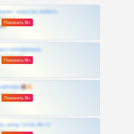
грам - искуство любить
@SZu3ll3sCatt_bot
Показать 18+
ват
рш и онлифанщиц
@MILKPRIVATES39BOT
Показать 18+
 | ШКОДЫ 🔞🔥
@OPLATAPODPSK1BOT
Показать 18+
к, шкод, теток, 18+ тг
@DARK15FLOWSBOT