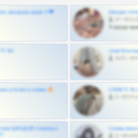
ам, шкодных шкур тг❤
Шкоды теле
27 •
Тг шкоды при
Г 18+
слив блоге
4675 •
ные утечки и сливы 🔥
СЛИВ ТГ 18
0 •
Слив ШКОДОВ Сливов и
Сливы вписо
💎
0 •