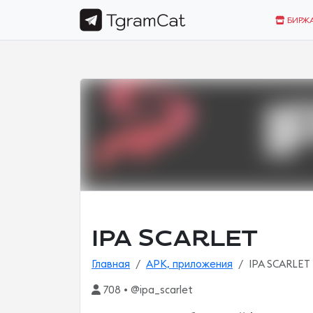
БИРЖ
IPA SCARLET
Главная
APK, приложения
IPA SCARLET
708 • @ipa_scarlet