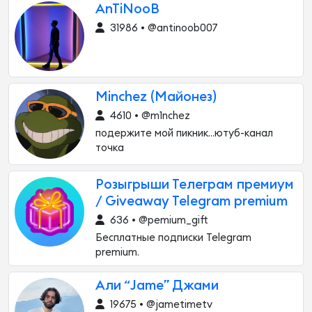
AnTiNooB
31986 • @antinoob007
Minchez (Майонез)
4610 • @m1nchez
подержите мой пикник...ютуб-канал
точка
Розыгрыши Телеграм премиум
/ Giveaway️ Telegram premium
636 • @pemium_gift
Бесплатные подписки Telegram
premium.
Али “Jame” Джами
19675 • @jametimetv