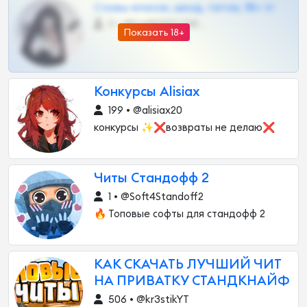
Сливы вписок, шкод, теток, 18+ тг
0 •
@DARK15FLOWSBOT
Показать 18+
Конкурсы Alisiax
199 • @alisiax20
конкурсы ✨❌возвраты не делаю❌
Читы Стандофф 2
1 • @Soft4Standoff2
🔥 Топовые софты для стандофф 2
КАК СКАЧАТЬ ЛУЧШИЙ ЧИТ
НА ПРИВАТКУ СТАНДКНАЙФ
506 • @kr3stikYT