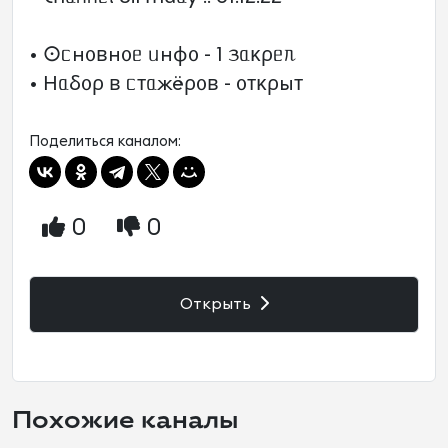
• 𐌏ᥴн᧐ʙн᧐ᥱ ᥙнɸ᧐ - 1 ᤋᥲκρᥱᥰ
• 𐋏ᥲδ᧐ρ ʙ ᥴᴛᥲжёρ᧐ʙ - ᧐ᴛκρыᴛ
Поделиться каналом:
0
0
Открыть
Похожие каналы