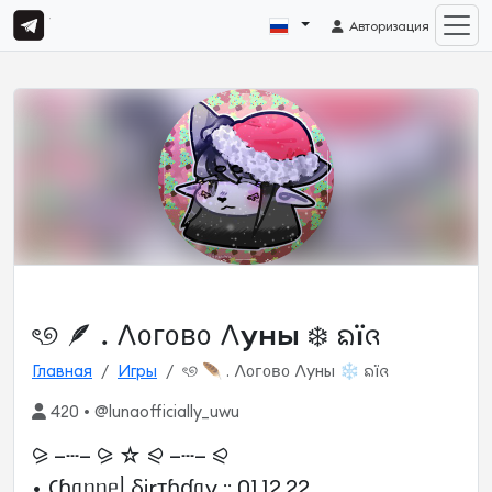
Авторизация
ৎ୭ 🪶 . 𐌡᧐ᴦ᧐ʙ᧐ 𐌡уны ❄️ ᨦïᨩ
Главная
Игры
ৎ୭ 🪶 . 𐌡᧐ᴦ᧐ʙ᧐ 𐌡уны ❄️ ᨦïᨩ
420 • @lunaofficially_uwu
⪩ –┄– ⪩ ☆ ⪨ –┄– ⪨
• 𑀝ɦᥲᥒᥒᥱᥣ δirᴛɦɗᥲy :: 01.12.22