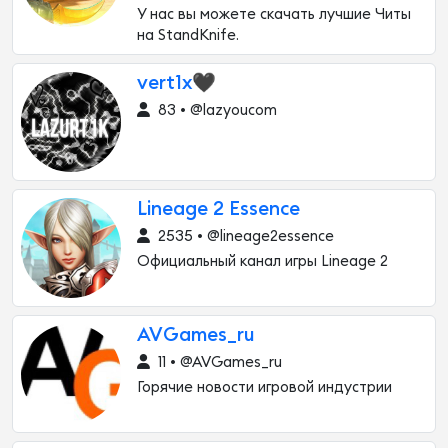
У нас вы можете скачать лучшие Читы
на StandKnife.
vert1x🖤
83 • @lazyoucom
Lineage 2 Essence
2535 • @lineage2essence
Официальный канал игры Lineage 2
AVGames_ru
11 • @AVGames_ru
Горячие новости игровой индустрии