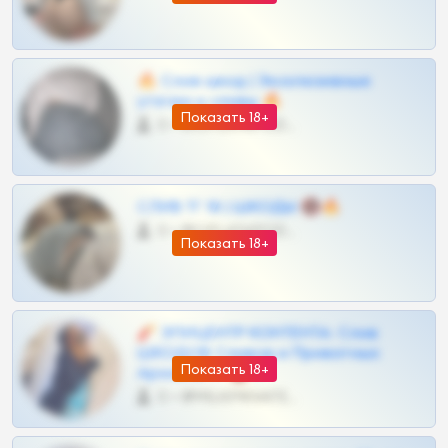
🔥 Слив шкод | Эксклюзивные
утечки и сливы 🔥
Показать 18+
0 •
@OPLATAPODPSK1BOT
СЛИВ ТГ 18 | ШКОДЫ 🔞🔥
0 •
@OPLATAPODPSK1BOT
Показать 18+
🧨 ЭПИЦЕНТР КОНТЕНТА: Слив
ШКОДОВ Сливов и Приватных
Показать 18+
Архивов ТГ 🔞💎
0 •
@MILKPRIVATES39BOT