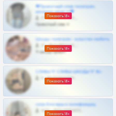
❤Приватный слив телеграм,
шкодных шкур тг❤
Показать 18+
57 •
@SZu3ll3sCatt_bot
Приватный слив тг
Шкоды телеграм - искуство любить
27 •
@SZu3ll3sCatt_bot
Показать 18+
Тг шкоды приват
СЛИВЫ ТГ СЛИВЫ ШКОДЫ ТГ 18+
0 •
@VIPARHIVS55BOT
Показать 18+
слив блогерш и онлифанщиц
4675 •
@MILKPRIVATES39BOT
Показать 18+