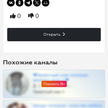
0
0
Открыть
Похожие каналы
❤Приватный слив телеграм,
шкодных шкур тг❤
Показать 18+
57 •
@SZu3ll3sCatt_bot
Приватный слив тг
Шкоды телеграм - искуство любить