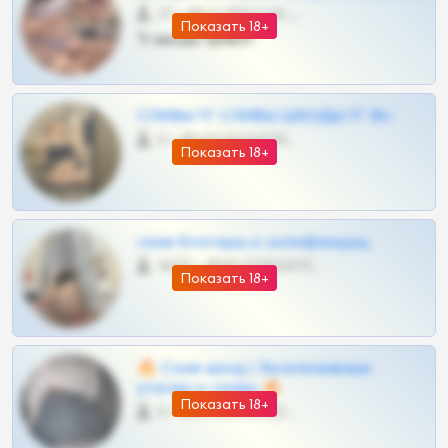
27 •
@SZu3ll3sCatt_bot
Показать 18+
Тг шкоды приват
СЛИВЫ ТГ СЛИВЫ ШКОДЫ ТГ 18+
0 •
@VIPARHIVS55BOT
Показать 18+
слив блогерш и онлифанщиц
4675 •
@MILKPRIVATES39BOT
Показать 18+
🔥 Слив шкод | Эксклюзивные
утечки и сливы 🔥
Показать 18+
0 •
@OPLATAPODPSK1BOT