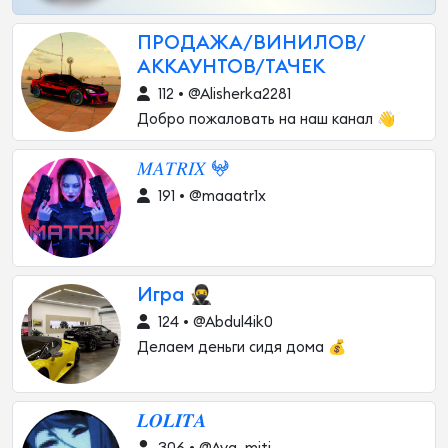
ПРОДАЖА/ВИНИЛОВ/
АККАУНТОВ/ТАЧЕК
112 • @Alisherka2281
Добро пожаловать на наш канал 👋
𝑀𝐴𝑇𝑅𝐼𝑋 𖤍
191 • @maaatr1x
Игра 🥷
124 • @Abdul4ik0
Делаем деньги сидя дома 💰
𝑳𝑶𝑳𝑰𝑻𝑨