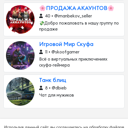
🌸ПРОДАЖА АКАУНТОВ🌸
40 • @imanbekov_seller
💸Добро пожаловать в нашу группу по
продаже
Игровой Мир Скуфа
11 • @skoofgamer
Всё о виртуальных приключениях
скуфа-геймера
Танк блиц
8 • @dbieb
Чат для мужиков
Используя данный сайт, вы соглашаетесь на обработку файлов