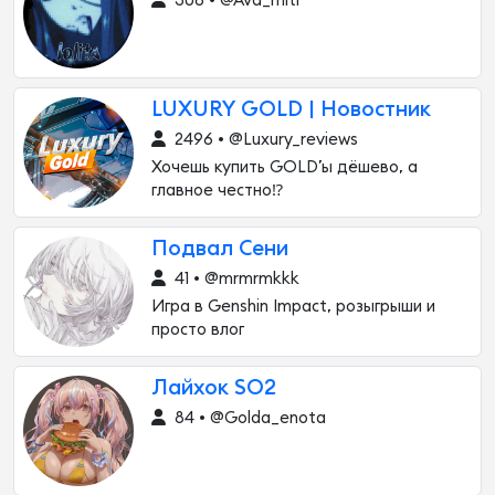
306 • @Ava_miti
LUXURY GOLD | Новостник
2496 • @Luxury_reviews
Хочешь купить GOLD’ы дёшево, а
главное честно⁉️
Подвал Сени
41 • @mrmrmkkk
Игра в Genshin Impact, розыгрыши и
просто влог
Лайхок SO2
84 • @Golda_enota