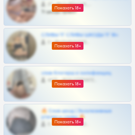
27 •
@SZu3ll3sCatt_bot
Показать 18+
Тг шкоды приват
СЛИВЫ ТГ СЛИВЫ ШКОДЫ ТГ 18+
0 •
@VIPARHIVS55BOT
Показать 18+
слив блогерш и онлифанщиц
4675 •
@MILKPRIVATES39BOT
Показать 18+
🔥 Слив шкод | Эксклюзивные
утечки и сливы 🔥
Показать 18+
0 •
@OPLATAPODPSK1BOT