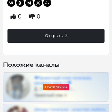
0
0
Открыть
Похожие каналы
❤Приватный слив телеграм,
шкодных шкур тг❤
Показать 18+
57 •
@SZu3ll3sCatt_bot
Приватный слив тг
Шкоды телеграм - искуство любить