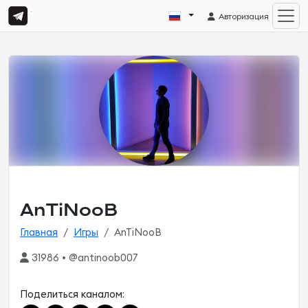
Авторизация
AnTiNooB
Главная
Игры
AnTiNooB
31986 • @antinoob007
Поделиться каналом: