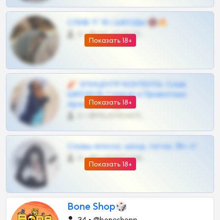
СЛИВ ТГ 18 | ШКОДЫ 🔞🔥
0 •
@OPLATAPODPSK1BOT
Показать 18+
🧨 ЭПИЦЕНТР КОНТЕНТА: Слив
ШКОДОВ Сливов и Приватных
Показать 18+
Архивов ТГ 🔞💎
0 •
@MILKPRIVATES39BOT
Сливы вписок, шкод, теток, 18+ тг
0 •
@DARK15FLOWSBOT
Показать 18+
Bone Shop🎲