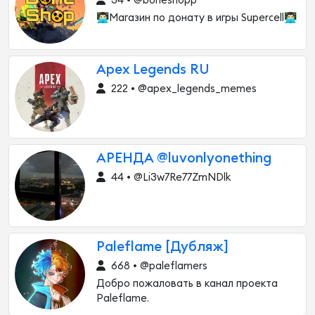
34 • @boneshopp
👨🏻‍💻Магазин по донату в игры Supercell👨🏻‍💻
Apex Legends RU
222 • @apex_legends_memes
АРЕНДА @luvonlyonething
44 • @Li3w7Re77ZmNDlk
Paleflame [Дубляж]
668 • @paleflamers
Добро пожаловать в канал проекта
Paleflame.