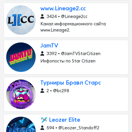
www.Lineage2.cc
3424 • @Lineage2cc
Канал информационного сайта
www.Lineage2.
JamTV
3392 • @JamTVStarCitizen
Инфопосты по Star Citizen
Турниры Бравл Старс
2 • @bc298
🛩 Leozer Elite
594 • @Leozer_Standoff2