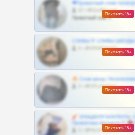
❤Приватный слив телегр
57 •
@SZu3ll3sCatt_bot
Показать 18+
Приватный слив тг
СЛИВЫ ТГ СЛИВЫ ШКОДЫ Т
0 •
@VIPARHIVS55BOT
Показать 18+
🔥 Слив шкод | Эксклюзив
0 •
@OPLATAPODPSK1BOT
Показать 18+
🧨 ЭПИЦЕНТР КОНТЕНТА: 
Приватных Архивов ТГ 🔞
Показать 18+
0 •
@MILKPRIVATES39BOT