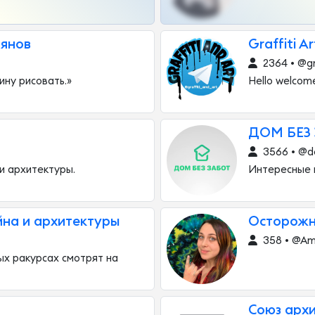
янов
Graffiti Ar
2364 • @gr
ину рисовать.»
Hello welcome
ДОМ БЕЗ 
3566 • @
и архитектуры.
Интересные и
йна и архитектуры
Осторожно
358 • @Am
ных ракурсах смотрят на
Союз архи