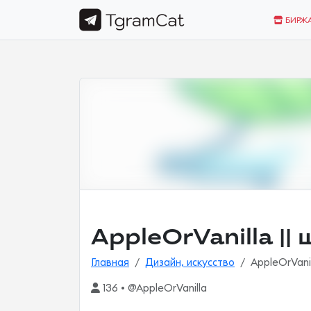
БИРЖ
AppleOrVanilla ||
Главная
Дизайн, искусство
AppleOrVanil
136 • @AppleOrVanilla