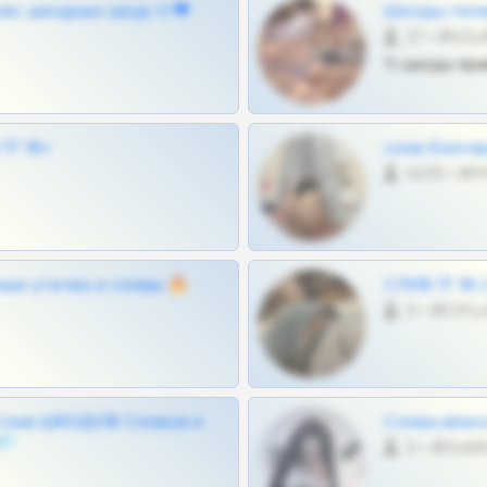
ам, шкодных шкур тг❤
Шкоды теле
27 •
Тг шкоды при
Г 18+
слив блоге
4675 •
ные утечки и сливы 🔥
СЛИВ ТГ 18
0 •
Слив ШКОДОВ Сливов и
Сливы вписо
💎
0 •