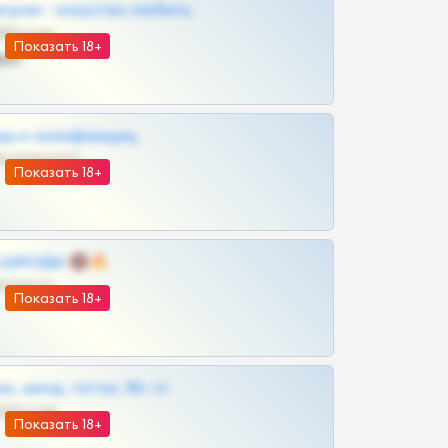
грам - искуство любить
@SZu3ll3sCatt_bot
Показать 18+
ват
рш и онлифанщиц
@MILKPRIVATES39BOT
Показать 18+
 | ШКОДЫ 🔞🔥
@OPLATAPODPSK1BOT
Показать 18+
к, шкод, теток, 18+ тг
@DARK15FLOWSBOT
Показать 18+