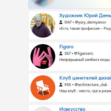
Художник Юрий Демь
1047 • @yury_demiyanov
«Есть такая профессия − Род
Figaro
357 • @figaroetc
Непрерывный симбиоз моды 
Клуб ценителей диза
955 • @architecture_club
Наш клуб - место, где в раз
Исвкусство