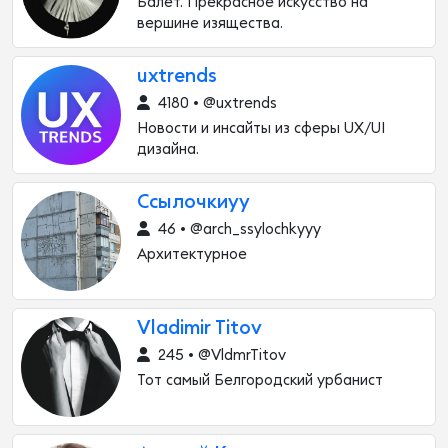
Балет. Прекрасное искусство на
вершине изящества.
uxtrends
4180 • @uxtrends
Новости и инсайты из сферы UX/UI
дизайна.
Ссылочкиуу
46 • @arch_ssylochkyyy
Архитектурное
Vladimir Titov
245 • @VldmrTitov
Тот самый Белгородский урбанист