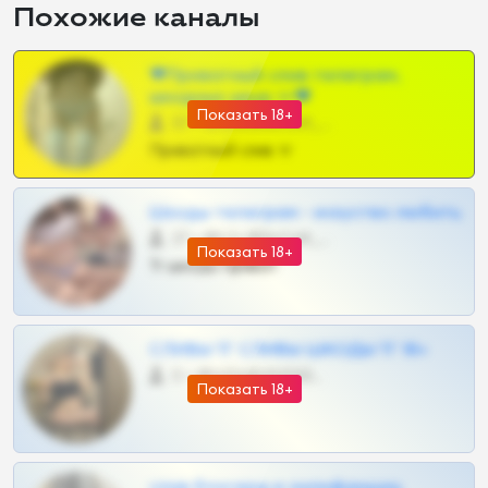
Похожие каналы
❤Приватный слив телеграм,
шкодных шкур тг❤
Показать 18+
57 •
@SZu3ll3sCatt_bot
Приватный слив тг
Шкоды телеграм - искуство любить
27 •
@SZu3ll3sCatt_bot
Показать 18+
Тг шкоды приват
СЛИВЫ ТГ СЛИВЫ ШКОДЫ ТГ 18+
0 •
@VIPARHIVS55BOT
Показать 18+
слив блогерш и онлифанщиц