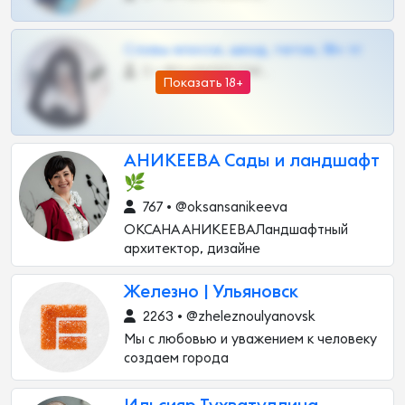
Сливы вписок, шкод, теток, 18+ тг
0 •
@DARK15FLOWSBOT
Показать 18+
АНИКЕЕВА Сады и ландшафт
🌿
767 • @oksansanikeeva
ОКСАНА АНИКЕЕВАЛандшафтный
архитектор, дизайне
Железно | Ульяновск
2263 • @zheleznoulyanovsk
Мы с любовью и уважением к человеку
создаем города