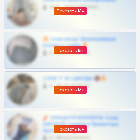
4675 •
@MILKPRIVATES39BOT
Показать 18+
🔥 Слив шкод | Эксклюзивные
утечки и сливы 🔥
Показать 18+
0 •
@OPLATAPODPSK1BOT
СЛИВ ТГ 18 | ШКОДЫ 🔞🔥
0 •
@OPLATAPODPSK1BOT
Показать 18+
🧨 ЭПИЦЕНТР КОНТЕНТА: Слив
ШКОДОВ Сливов и Приватных
Показать 18+
Архивов ТГ 🔞💎
0 •
@MILKPRIVATES39BOT