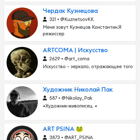
Чердак Кузнецова
321 • @KuznetsovKK
Меня зовут Кузнецов Константин.Я
режиссер
ARTCOMA | Искусство
2629 • @art_coma
Искусство – зеркало, отражающее того
Художник Николай Пак
587 • @Nikolay_Pak
▪️Художник-живописец. ▪️
ART PSINA 🐸
3873 • @ART_PSINA