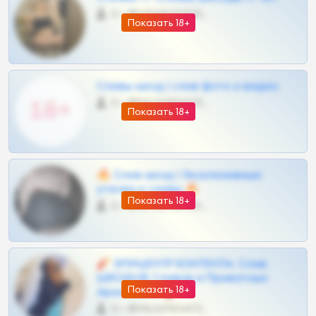
0 •
@VIPARHIVS55BOT
Показать 18+
Сливы шкод | слив фото и видео
0 •
@MILKPRIVATES39BOT
Показать 18+
🔥 Слив шкод | Эксклюзивные
утечки и сливы 🔥
Показать 18+
0 •
@OPLATAPODPSK1BOT
🧨 ЭПИЦЕНТР КОНТЕНТА: Слив
ШКОДОВ Сливов и Приватных
Показать 18+
Архивов ТГ 🔞💎
0 •
@MILKPRIVATES39BOT