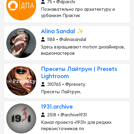
75 • @dparchi
Познавательно про архитектуру и
урбанизм Практик
Alina Sandal ✨
1188 • @alinasandal
Здесь взращивают motion дизайнеров,
видеомастеров
Пресеты Лайтрум | Presets
Lightroom
310765 • @presety
Пресеты Лайтрум,
1931.archive
2518 • @archive1931
Канал проекта «1931» для редких
первоисточников по