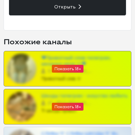
Открыть
Похожие каналы
❤Приватный слив телеграм,
шкодных шкур тг❤
Показать 18+
57 •
@SZu3ll3sCatt_bot
Приватный слив тг
Шкоды телеграм - искуство любить
27 •
@SZu3ll3sCatt_bot
Показать 18+
Тг шкоды приват
СЛИВЫ ТГ СЛИВЫ ШКОДЫ ТГ 18+