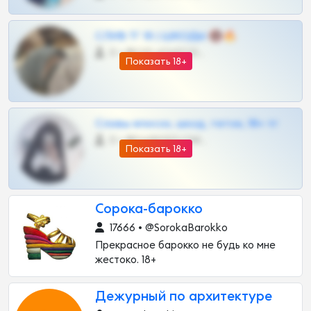
СЛИВ ТГ 18 | ШКОДЫ 🔞🔥
0 •
@OPLATAPODPSK1BOT
Показать 18+
Сливы вписок, шкод, теток, 18+ тг
0 •
@DARK15FLOWSBOT
Показать 18+
Сорока-барокко
17666 • @SorokaBarokko
Прекрасное барокко не будь ко мне
жестоко. 18+
Дежурный по архитектуре