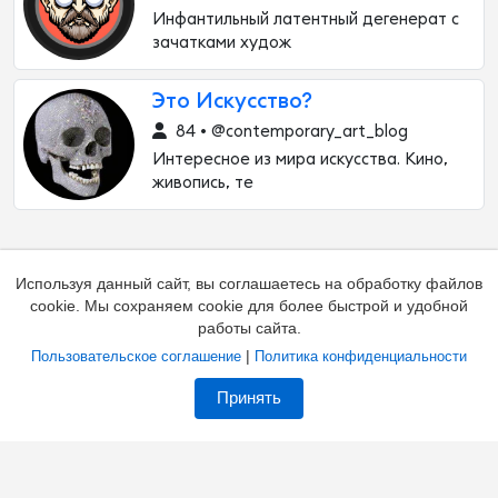
Инфантильный латентный дегенерат с
зачатками худож
Это Искусство?
84 • @contemporary_art_blog
Интересное из мира искусства. Кино,
живопись, те
Используя данный сайт, вы соглашаетесь на обработку файлов
cookie. Мы сохраняем cookie для более быстрой и удобной
работы сайта.
|
Пользовательское соглашение
Политика конфиденциальности
Добавить канал
Контакты
Жалоба на канал
Принять
Владельцам каналов
Соглашение
Политика
О каталоге
Зал славы