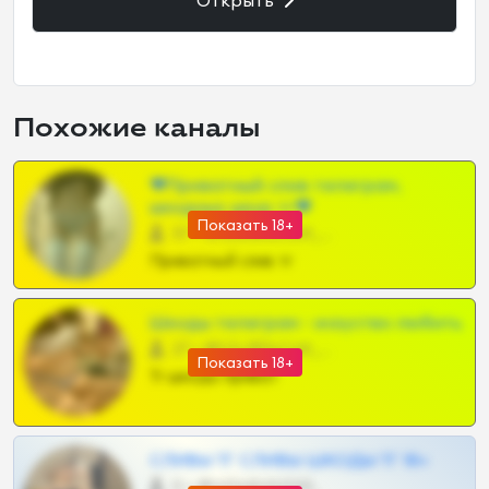
Открыть
Похожие каналы
❤Приватный слив телеграм,
шкодных шкур тг❤
Показать 18+
57 •
@SZu3ll3sCatt_bot
Приватный слив тг
Шкоды телеграм - искуство любить
27 •
@SZu3ll3sCatt_bot
Показать 18+
Тг шкоды приват
СЛИВЫ ТГ СЛИВЫ ШКОДЫ ТГ 18+
0 •
@VIPARHIVS55BOT