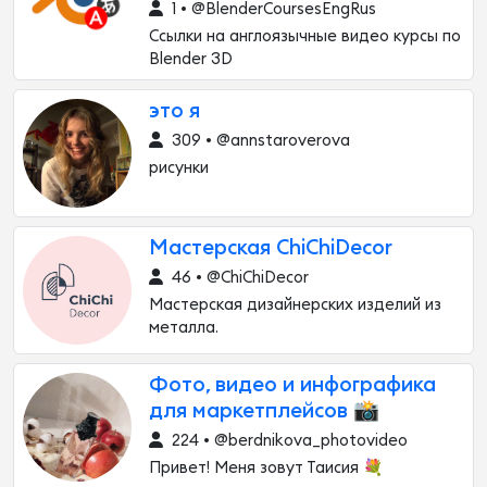
1 • @BlenderCoursesEngRus
Ссылки на англоязычные видео курсы по
Blender 3D
это я
309 • @annstaroverova
рисунки
Мастерская ChiChiDecor
46 • @ChiChiDecor
Мастерская дизайнерских изделий из
металла.
Фото, видео и инфографика
для маркетплейсов 📸
224 • @berdnikova_photovideo
Привет! Меня зовут Таисия 💐