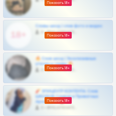
Показать 18+
Сливы шкод | слив фото и видео
0 •
@MILKPRIVATES39BOT
Показать 18+
🔥 Слив шкод | Эксклюзивные
утечки и сливы 🔥
Показать 18+
0 •
@OPLATAPODPSK1BOT
🧨 ЭПИЦЕНТР КОНТЕНТА: Слив
ШКОДОВ Сливов и Приватных
Показать 18+
Архивов ТГ 🔞💎
0 •
@MILKPRIVATES39BOT