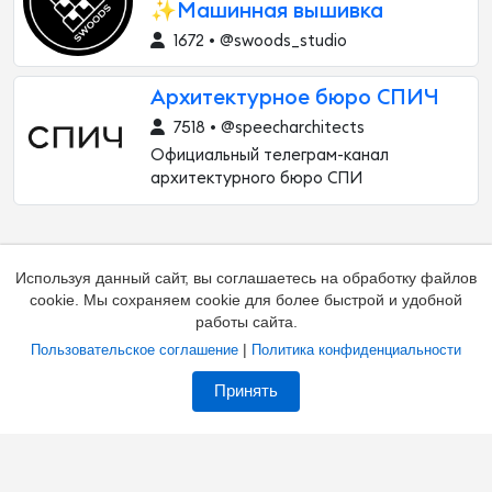
✨Машинная вышивка
1672 • @swoods_studio
Архитектурное бюро СПИЧ
7518 • @speecharchitects
Официальный телеграм-канал
архитектурного бюро СПИ
Используя данный сайт, вы соглашаетесь на обработку файлов
cookie. Мы сохраняем cookie для более быстрой и удобной
работы сайта.
|
Пользовательское соглашение
Политика конфиденциальности
Добавить канал
Контакты
Жалоба на канал
Принять
Владельцам каналов
Соглашение
Политика
О каталоге
Зал славы