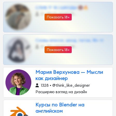
СЛИВ ТГ 18 | ШКОДЫ 🔞🔥
0 •
@OPLATAPODPSK1BOT
Показать 18+
Сливы вписок, шкод, теток, 18+ тг
0 •
@DARK15FLOWSBOT
Показать 18+
Мария Верхунова — Мысли
как дизайнер
1328 • @think_like_designer
Расширяю взгляд на дизайн
Курсы по Blender на
английском