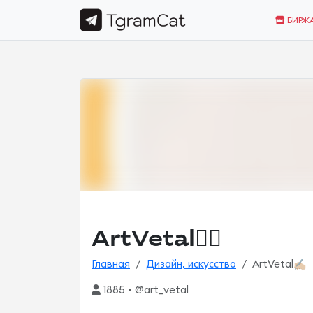
БИРЖ
ArtVetal✍🏼
Главная
Дизайн, искусство
ArtVetal✍🏼
1885 • @art_vetal