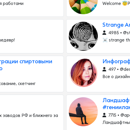
ся работами
Welcome 😇Р
Strange A
4985 • @s
шедевр!
☠️ strange th
страции спиртовыми
Инфограф
о
497 • @des
Все о дизайн
сование, скетчинг
Ландшафт
#гениила
7715 • @ap
 заводов РФ и ближнего за
Ландшафтный