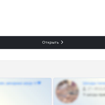
Открыть
ам, шкодных шкур тг❤
Шкоды теле
27 •
Тг шкоды при