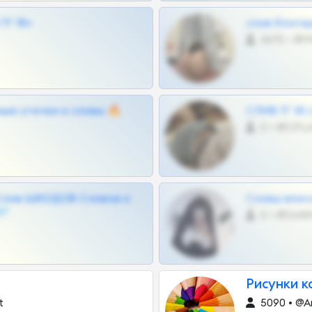
Г 18+
слив блоге
4675 •
ные утечки и сливы 🔥
СЛИВ ТГ 18
0 •
Слив ШКОДОВ Сливов и
Сливы вписо
💎
0 •
Рисунки 
t
5090 • @Ar