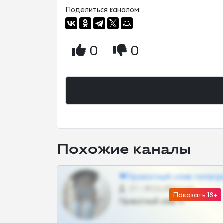
Поделиться каналом:
0
0
Похожие каналы
❤Приватный слив телегр
57 •
@SZu3ll3sCatt_bot
Показать 18+
Приватный слив тг