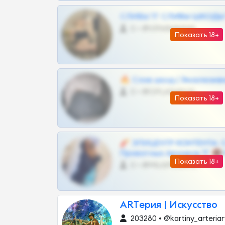
СЛИВЫ ТГ СЛИВЫ ШКОДЫ Т
0 •
@VIPARHIVS55BOT
Показать 18+
🔥 Слив шкод | Эксклюзив
0 •
@OPLATAPODPSK1BOT
Показать 18+
🧨 ЭПИЦЕНТР КОНТЕНТА: 
Приватных Архивов ТГ 🔞
Показать 18+
0 •
@MILKPRIVATES39BOT
ARTерия | Искусство
203280 • @kartiny_arteriar