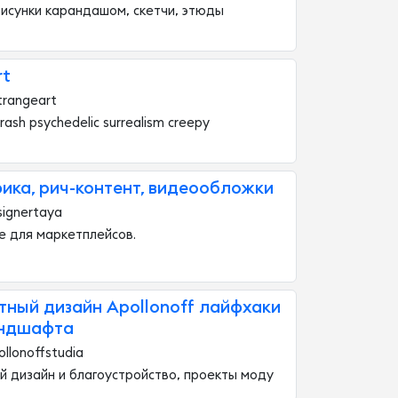
исунки карандашом, скетчи, этюды
rt
trangeart
rash psychedelic surrealism creepy
ика, рич-контент, видеообложки
ignertaya
е для маркетплейсов.
ный дизайн Apollonoff лайфхаки
ндшафта
ollonoffstudia
 дизайн и благоустройство, проекты моду