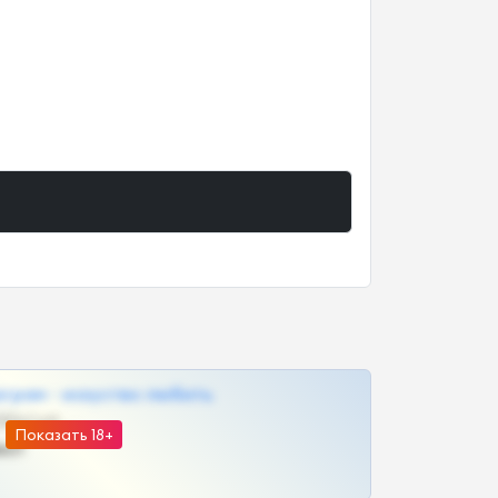
грам - искуство любить
@SZu3ll3sCatt_bot
Показать 18+
ват