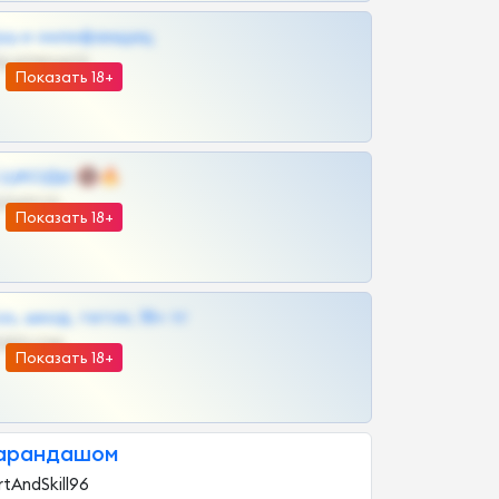
рш и онлифанщиц
@MILKPRIVATES39BOT
Показать 18+
 | ШКОДЫ 🔞🔥
@OPLATAPODPSK1BOT
Показать 18+
к, шкод, теток, 18+ тг
@DARK15FLOWSBOT
Показать 18+
карандашом
tAndSkill96