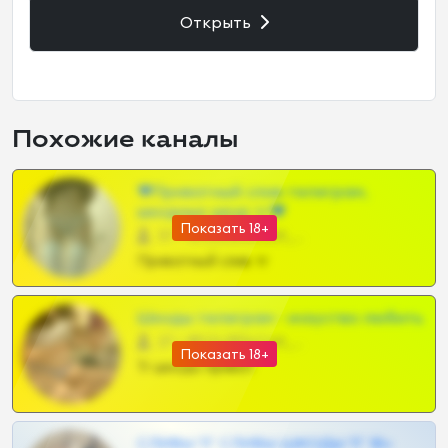
Открыть
Похожие каналы
❤Приватный слив телеграм,
шкодных шкур тг❤
Показать 18+
57 •
@SZu3ll3sCatt_bot
Приватный слив тг
Шкоды телеграм - искуство любить
27 •
@SZu3ll3sCatt_bot
Показать 18+
Тг шкоды приват
СЛИВЫ ТГ СЛИВЫ ШКОДЫ ТГ 18+