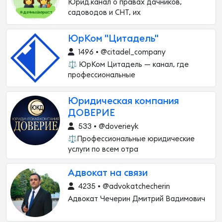
Юрид.канал о правах дачников,
садоводов и СНТ, их
ЮрКом "Цитадель"
1496 • @citadel_company
⚖️ ЮрКом Цитадель — канал, где
профессиональные
Юридическая компания
ДОВЕРИЕ
533 • @doverieyk
⚖️Профессиональные юридические
услуги по всем отра
Адвокат на связи
4235 • @advokatchecherin
Адвокат Чечерин Дмитрий Вадимович