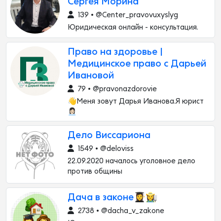
Сергея Морина
139 • @Center_pravovuxyslyg
Юридическая онлайн - консультация.
Право на здоровье |
Медицинское право с Дарьей
Ивановой
79 • @pravonazdorovie
👋Меня зовут Дарья Иванова.Я юрист
👩🏻‍💼
Дело Виссариона
1549 • @deloviss
22.09.2020 началось уголовное дело
против общины
Дача в законе👩‍🎓👩‍🌾
2738 • @dacha_v_zakone