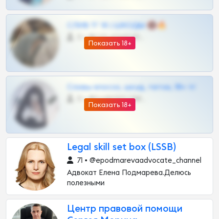
СЛИВ ТГ 18 | ШКОДЫ 🔞🔥
0 •
@OPLATAPODPSK1BOT
Показать 18+
Сливы вписок, шкод, теток, 18+ тг
0 •
@DARK15FLOWSBOT
Показать 18+
Legal skill set box (LSSB)
71 • @epodmarevaadvocate_channel
Адвокат Елена Подмарева.Делюсь
полезными
Центр правовой помощи