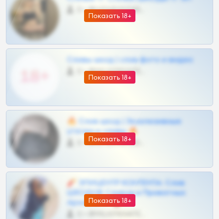
0 •
@VIPARHIVS55BOT
Показать 18+
Сливы шкод | слив фото и видео
0 •
@MILKPRIVATES39BOT
Показать 18+
🔥 Слив шкод | Эксклюзивные
утечки и сливы 🔥
Показать 18+
0 •
@OPLATAPODPSK1BOT
🧨 ЭПИЦЕНТР КОНТЕНТА: Слив
ШКОДОВ Сливов и Приватных
Показать 18+
Архивов ТГ 🔞💎
0 •
@MILKPRIVATES39BOT