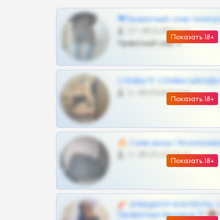
❤Приватный слив телегр
57 •
@SZu3ll3sCatt_bot
Показать 18+
Приватный слив тг
СЛИВЫ ТГ СЛИВЫ ШКОДЫ Т
0 •
@VIPARHIVS55BOT
Показать 18+
🔥 Слив шкод | Эксклюзив
0 •
@OPLATAPODPSK1BOT
Показать 18+
🧨 ЭПИЦЕНТР КОНТЕНТА: 
Приватных Архивов ТГ 🔞