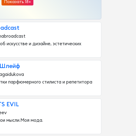
Показать 18+
oadcast
nabroadcast
об искусстве и дизайне, эстетических
 Шлейф
iagaidukova
етки парфюмерного стилиста и репетитора
S EVIL
eev
ои мысли.Моя мода.