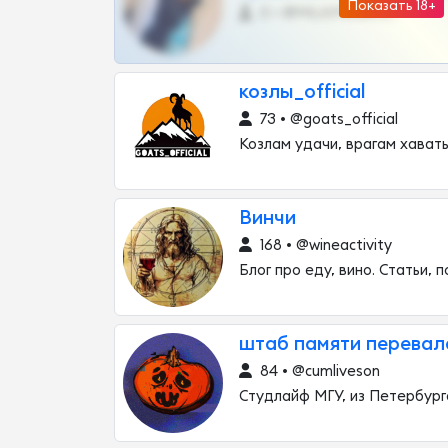
Показать 18+
0 •
@MILKPRIVATES39BOT
козлы_official
73 • @goats_official
Козлам удачи, врагам хават
Винчи
168 • @wineactivity
Блог про еду, вино. Статьи, 
штаб памяти перевал
84 • @cumliveson
Студлайф МГУ, из Петербург