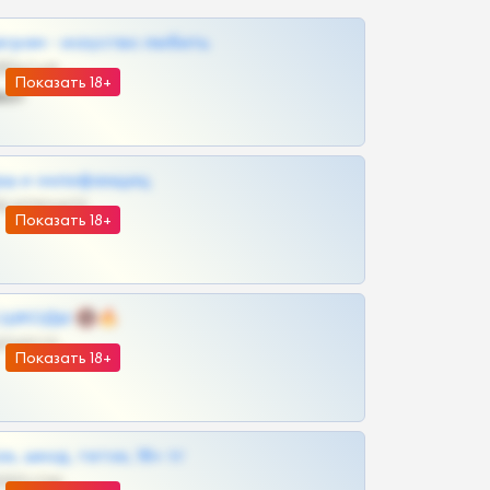
грам - искуство любить
@SZu3ll3sCatt_bot
Показать 18+
ват
рш и онлифанщиц
@MILKPRIVATES39BOT
Показать 18+
 | ШКОДЫ 🔞🔥
@OPLATAPODPSK1BOT
Показать 18+
к, шкод, теток, 18+ тг
@DARK15FLOWSBOT