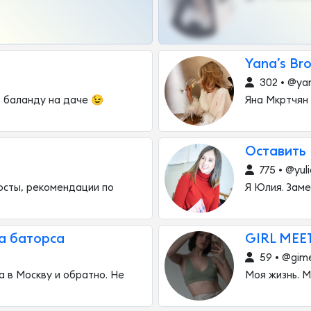
Yana’s Br
302 • @ya
ь баланду на даче 😉
Яна Мкртчян 
Оставить
775 • @yul
посты, рекомендации по
Я Юлия. Зам
а баторса
GIRL MEET
59 • @gim
а в Москву и обратно. He
Моя жизнь. М