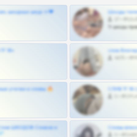
ам, шкодных шкур тг❤
Шкоды теле
27 •
Тг шкоды при
Г 18+
слив блоге
4675 •
ные утечки и сливы 🔥
СЛИВ ТГ 18
0 •
Слив ШКОДОВ Сливов и
Сливы вписо
💎
0 •