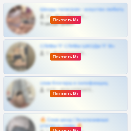
Шкоды телеграм - искуство любить
27 •
@SZu3ll3sCatt_bot
Показать 18+
Тг шкоды приват
СЛИВЫ ТГ СЛИВЫ ШКОДЫ ТГ 18+
0 •
@VIPARHIVS55BOT
Показать 18+
слив блогерш и онлифанщиц
4675 •
@MILKPRIVATES39BOT
Показать 18+
🔥 Слив шкод | Эксклюзивные
утечки и сливы 🔥
Показать 18+