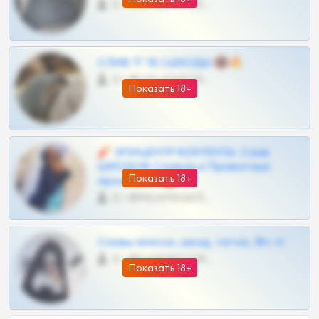
0 •
@OPLATAPODPSK1BOT
СЛИВ ТГ 18 | ШКОДЫ 🔞🔥
0 •
@OPLATAPODPSK1BOT
Показать 18+
🧨 ЭПИЦЕНТР КОНТЕНТА: Слив
ШКОДОВ Сливов и Приватных
Показать 18+
Архивов ТГ 🔞💎
0 •
@MILKPRIVATES39BOT
Сливы вписок, шкод, теток, 18+ тг
0 •
@DARK15FLOWSBOT
Показать 18+