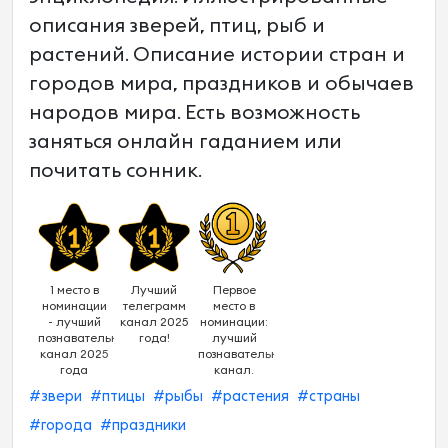
описания зверей, птиц, рыб и
растений. Описание истории стран и
городов мира, праздников и обычаев
народов мира. Есть возможность
заняться онлайн гаданием или
почитать сонник.
1 место в
Лучший
Первое
номинации
телеграмм
место в
- лучший
канал 2025
номинации:
познавательный
года!
лучший
канал 2025
познавательный
года
канал.
#звери
#птицы
#рыбы
#растения
#страны
#города
#праздники