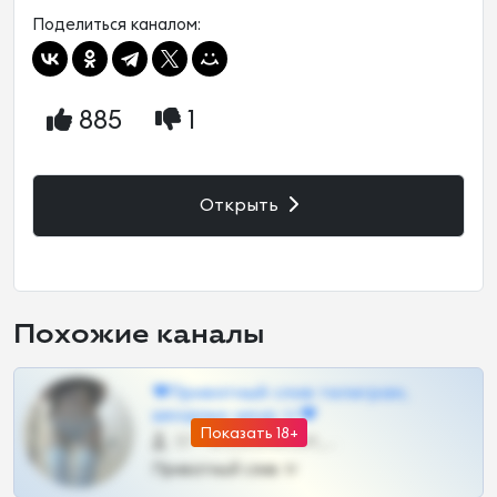
Поделиться каналом:
885
1
Открыть
Похожие каналы
❤Приватный слив телеграм,
шкодных шкур тг❤
Показать 18+
57 •
@SZu3ll3sCatt_bot
Приватный слив тг