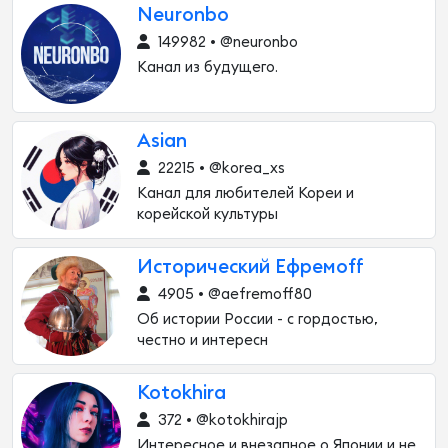
Neuronbo
149982 • @neuronbo
Канал из будущего.
Asian
22215 • @korea_xs
Канал для любителей Кореи и
корейской культуры
Исторический Ефремоff
4905 • @aefremoff80
Об истории России - с гордостью,
честно и интересн
Kotokhira
372 • @kotokhirajp
Интересное и внезапное о Японии и не