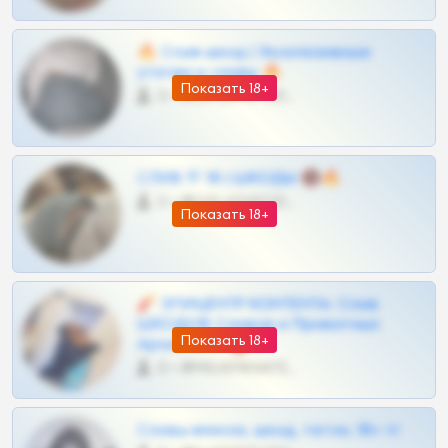
🔥 Слив шкод | Эксклюзивные
утечки и сливы 🔥
Показать 18+
0 •
@OPLATAPODPSK1BOT
СЛИВ ТГ 18 | ШКОДЫ 🔞🔥
0 •
@OPLATAPODPSK1BOT
Показать 18+
🧨 ЭПИЦЕНТР КОНТЕНТА: Слив
ШКОДОВ Сливов и Приватных
Показать 18+
Архивов ТГ 🔞💎
0 •
@MILKPRIVATES39BOT
Сливы вписок, шкод, теток, 18+ тг