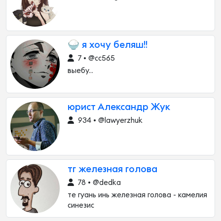
🍚 я хочу беляш!!
7 • @cc565
выебу...
юрист Александр Жук
934 • @lawyerzhuk
тг железная голова
78 • @dedka
те гуань инь железная голова - камелия
синезис