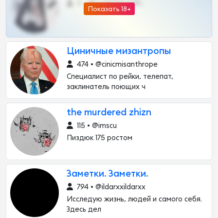
0 •
@DARK15FLOWSBOT
Показать 18+
Циничные мизантропы
474 • @cinicmisanthrope
Специалист по рейки, телепат,
заклинатель поющих ч
the murdered zhizn
115 • @imscu
Пиздюк 175 ростом
Заметки. Заметки.
794 • @ildarxxildarxx
Исследую жизнь, людей и самого себя.
Здесь дел