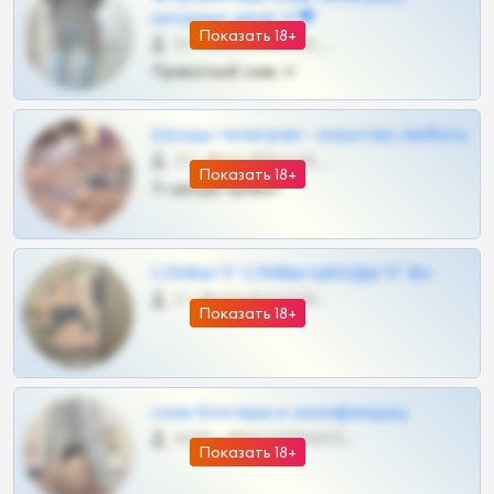
шкодных шкур тг❤
Показать 18+
57 •
@SZu3ll3sCatt_bot
Приватный слив тг
Шкоды телеграм - искуство любить
27 •
@SZu3ll3sCatt_bot
Показать 18+
Тг шкоды приват
СЛИВЫ ТГ СЛИВЫ ШКОДЫ ТГ 18+
0 •
@VIPARHIVS55BOT
Показать 18+
слив блогерш и онлифанщиц
4675 •
@MILKPRIVATES39BOT
Показать 18+