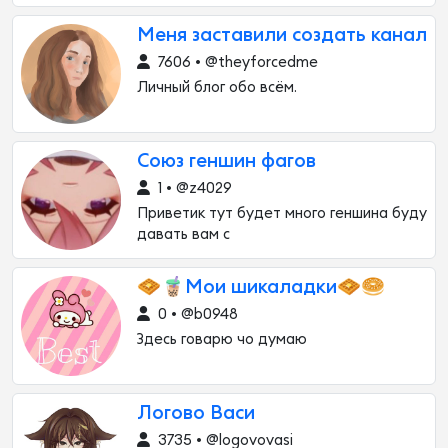
Меня заставили создать канал
7606 • @theyforcedme
Личный блог обо всём.
Союз геншин фагов
1 • @z4029
Приветик тут будет много геншина буду
давать вам с
🧇🧋Мои шикаладки🧇🥯
0 • @b0948
Здесь говарю чо думаю
Логово Васи
3735 • @logovovasi