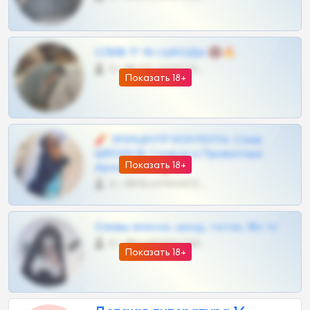
СЛИВ ТГ 18 | ШКОДЫ 🔞🔥
0 •
@OPLATAPODPSK1BOT
Показать 18+
🧨 ЭПИЦЕНТР КОНТЕНТА: Слив
ШКОДОВ Сливов и Приватных
Показать 18+
Архивов ТГ 🔞💎
0 •
@MILKPRIVATES39BOT
Сливы вписок, шкод, теток, 18+ тг
0 •
@DARK15FLOWSBOT
Показать 18+