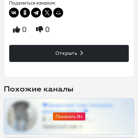
Поделиться каналом:
0
0
Открыть
Похожие каналы
❤Приватный слив телеграм,
шкодных шкур тг❤
Показать 18+
57 •
@SZu3ll3sCatt_bot
Приватный слив тг