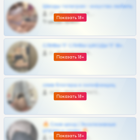
Шкоды телеграм - искуство любить
27 •
@SZu3ll3sCatt_bot
Показать 18+
Тг шкоды приват
СЛИВЫ ТГ СЛИВЫ ШКОДЫ ТГ 18+
0 •
@VIPARHIVS55BOT
Показать 18+
слив блогерш и онлифанщиц
4675 •
@MILKPRIVATES39BOT
Показать 18+
🔥 Слив шкод | Эксклюзивные
утечки и сливы 🔥
Показать 18+
0 •
@OPLATAPODPSK1BOT