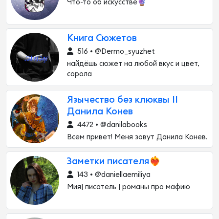
Что-то об искусстве🔮
Книга Сюжетов
516 • @Dermo_syuzhet
найдёшь сюжет на любой вкус и цвет,
сорола
Язычество без клюквы II
Данила Конев
4472 • @danilabooks
Всем привет! Меня зовут Данила Конев.
Заметки писателя❤️‍🔥
143 • @daniellaemiliya
Мия| писатель | романы про мафию