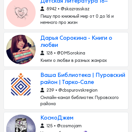
Детская литература 16–
8942 • @skazrasskaz
Пишу про книжный мир от 0 до 16 и
немного про жизн
Дарья Сорокина - Книги о
любви
128 • @DMSorokina
Книги о любви в разных жанрах
Ваша Библиотека | Пуровский
район | Тарко-Сале
239 • @cbspurovskregion
Онлайн-канал библиотек Пуровского
района
КосмоДжем
125 • @cosmojam