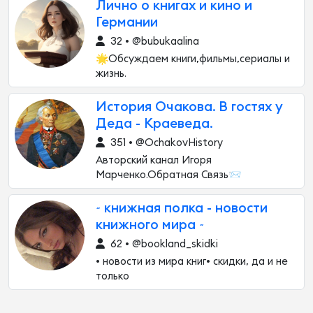
Лично о книгах и кино и
Германии
32 • @bubukaalina
🌟Обсуждаем книги,фильмы,сериалы и
жизнь.
История Очакова. В гостях у
Деда - Краеведа.
351 • @OchakovHistory
Авторский канал Игоря
Марченко.Обратная Связь📨
~ книжная полка - новости
книжного мира ~
62 • @bookland_skidki
• новости из мира книг• скидки, да и не
только