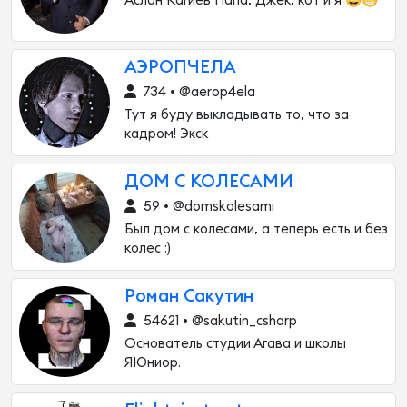
Аслан Кагиев Папа, Джек, кот и я 😅😁
АЭРОПЧЕЛА
734 • @aerop4ela
Тут я буду выкладывать то, что за
кадром! Экск
ДОМ С КОЛЕСАМИ
59 • @domskolesami
Был дом с колесами, а теперь есть и без
колес :)
Роман Сакутин
54621 • @sakutin_csharp
Основатель студии Агава и школы
ЯЮниор.