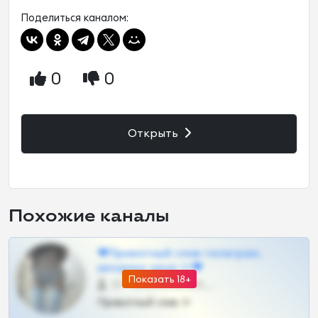
Поделиться каналом:
0
0
Открыть
Похожие каналы
❤Приватный слив телеграм,
шкодных шкур тг❤
Показать 18+
57 •
@SZu3ll3sCatt_bot
Приватный слив тг