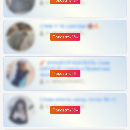
Показать 18+
0 •
@OPLATAPODPSK1BOT
СЛИВ ТГ 18 | ШКОДЫ 🔞🔥
0 •
@OPLATAPODPSK1BOT
Показать 18+
🧨 ЭПИЦЕНТР КОНТЕНТА: Слив
ШКОДОВ Сливов и Приватных
Показать 18+
Архивов ТГ 🔞💎
0 •
@MILKPRIVATES39BOT
Сливы вписок, шкод, теток, 18+ тг
0 •
@DARK15FLOWSBOT
Показать 18+