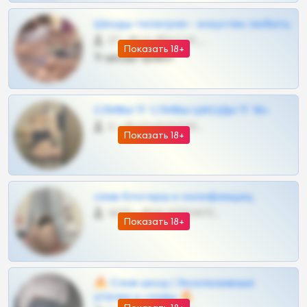
Шкоды телеграм - искуство любить
27 •
@SZu3ll3sCatt_bot
Показать 18+
Тг шкоды приват
СЛИВЫ ТГ СЛИВЫ ШКОДЫ ТГ 18+
0 •
@VIPARHIVS55BOT
Показать 18+
слив блогерш и онлифанщиц
4675 •
@MILKPRIVATES39BOT
Показать 18+
🔥 Слив шкод | Эксклюзивные
утечки и сливы 🔥