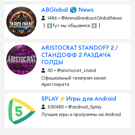
ABGlobal 🌎 News
1486 • @ArenaBreakoutGlobalNews
❗⬇️Тут мы общаемся ⬇️❗
ARISTOCRAT STANDOFF 2 /
СТАНДОФФ 2 РАЗДАЧА
ГОЛДЫ
110 • @aristocrat_stand
Официальный телеграм канал
Аристократа
5PLAY⚡️Игры для Android
530480 • @android_5play
Лучшие игры и программы на Android