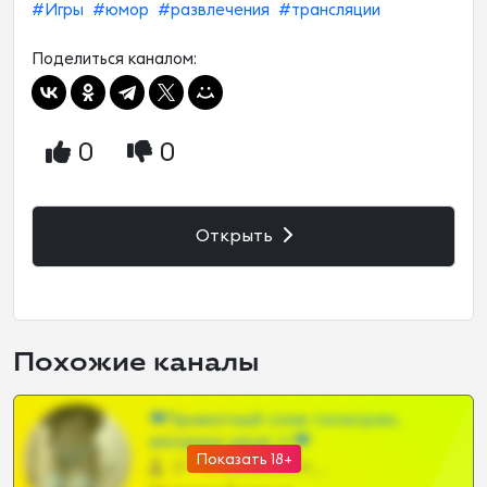
#Игры
#юмор
#развлечения
#трансляции
Поделиться каналом:
0
0
Открыть
Похожие каналы
❤Приватный слив телеграм,
шкодных шкур тг❤
Показать 18+
57 •
@SZu3ll3sCatt_bot