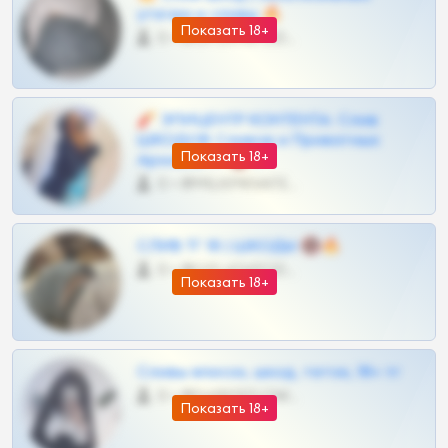
утечки и сливы 🔥
Показать 18+
0 •
@OPLATAPODPSK1BOT
🧨 ЭПИЦЕНТР КОНТЕНТА: Слив
ШКОДОВ Сливов и Приватных
Показать 18+
Архивов ТГ 🔞💎
0 •
@MILKPRIVATES39BOT
СЛИВ ТГ 18 | ШКОДЫ 🔞🔥
0 •
@OPLATAPODPSK1BOT
Показать 18+
Сливы вписок, шкод, теток, 18+ тг
0 •
@DARK15FLOWSBOT
Показать 18+