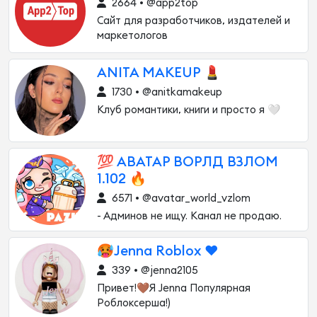
2664 • @app2top
Сайт для разработчиков, издателей и
маркетологов
ANITA MAKEUP 💄
1730 • @anitkamakeup
Клуб романтики, книги и просто я 🤍
💯 АВАТАР ВОРЛД ВЗЛОМ
1.102 🔥
6571 • @avatar_world_vzlom
- Админов не ищу. Канал не продаю.
🥵Jenna Roblox ❤️
339 • @jenna2105
Привет!🤎Я Jenna Популярная
Роблоксерша!)