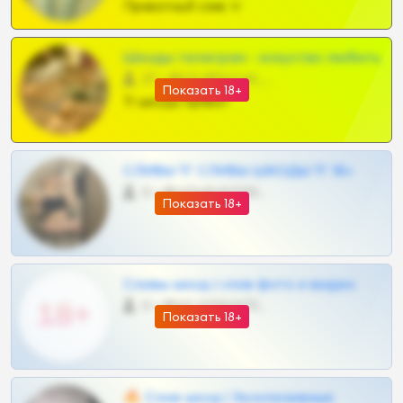
Приватный слив тг
Шкоды телеграм - искуство любить
27 •
@SZu3ll3sCatt_bot
Показать 18+
Тг шкоды приват
СЛИВЫ ТГ СЛИВЫ ШКОДЫ ТГ 18+
0 •
@VIPARHIVS55BOT
Показать 18+
Сливы шкод | слив фото и видео
0 •
@MILKPRIVATES39BOT
Показать 18+
🔥 Слив шкод | Эксклюзивные