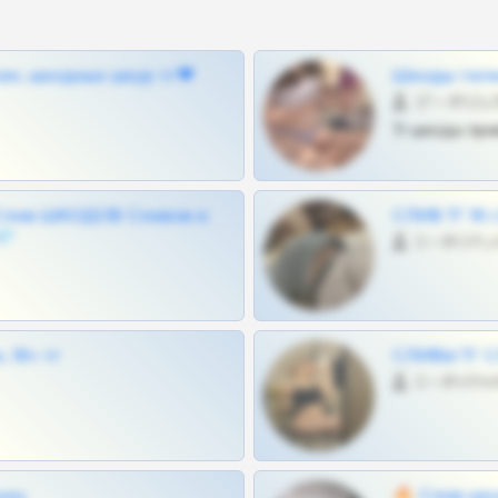
ам, шкодных шкур тг❤
Шкоды теле
27 •
Тг шкоды при
Слив ШКОДОВ Сливов и
СЛИВ ТГ 18
💎
0 •
 18+ тг
СЛИВЫ ТГ С
0 •
щиц
🔥 Слив шко