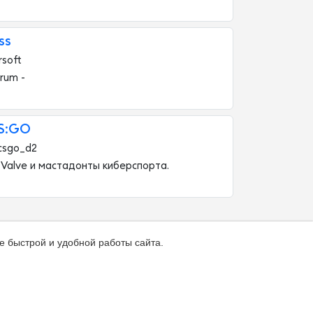
ss
rsoft
rum -
CS:GO
csgo_d2
Valve и мастадонты киберспорта.
е быстрой и удобной работы сайта.
ка
О каталоге
Зал славы