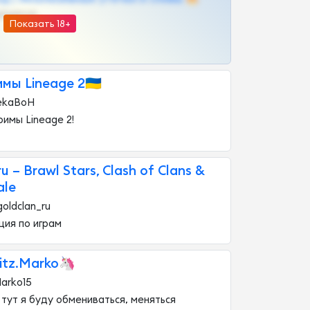
@OPLATAPODPSK1BOT
Показать 18+
мы Lineage 2🇺🇦
jekaBoH
римы Lineage 2!
u – Brawl Stars, Clash of Clans &
ale
oldclan_ru
ция по играм
itz.Marko🦄
arko15
 тут я буду обмениваться, меняться