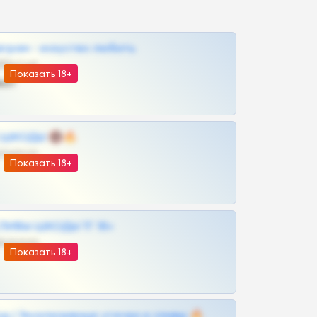
грам - искуство любить
@SZu3ll3sCatt_bot
Показать 18+
ват
 | ШКОДЫ 🔞🔥
@OPLATAPODPSK1BOT
Показать 18+
ЛИВЫ ШКОДЫ ТГ 18+
@VIPARHIVS55BOT
Показать 18+
д | Эксклюзивные утечки и сливы 🔥