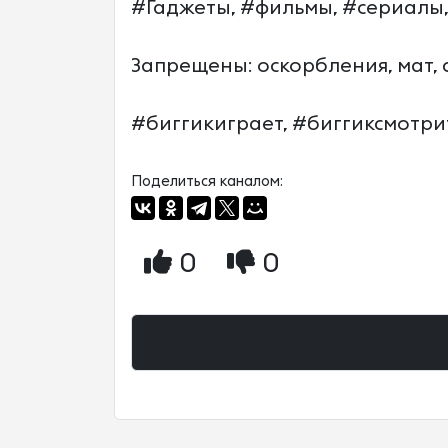
#Гаджеты, #фильмы, #сериалы,
Запрещены: оскорбления, мат,
#биггикиграет, #биггиксмотри
Поделиться каналом:
0
0