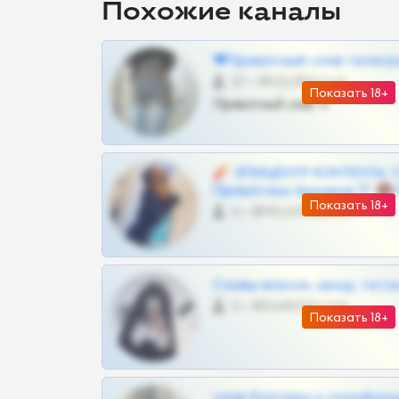
Похожие каналы
❤Приватный слив телегр
57 •
@SZu3ll3sCatt_bot
Показать 18+
Приватный слив тг
🧨 ЭПИЦЕНТР КОНТЕНТА: 
Приватных Архивов ТГ 🔞
Показать 18+
0 •
@MILKPRIVATES39BOT
Сливы вписок, шкод, теток,
0 •
@DARK15FLOWSBOT
Показать 18+
слив блогерш и онлифан