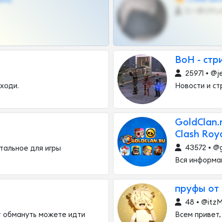
0 •
ВоН - стри
25971 • @
ᴀхᴏди.
Новости и ст
GoldClan.r
Clash Roy
43572 • @g
стальное для игры
Вся информа
пруфы от 
48 • @itzM
т обмануть можете идти
Всем привет,