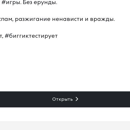
 #игры. Без ерунды.
 спам, разжигание ненависти и вражды.
т, #биггиктестирует
Открыть