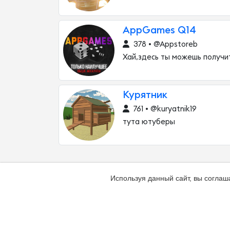
AppGames Q14
378 • @Appstoreb
Хай,здесь ты можешь получи
Курятник
761 • @kuryatnik19
тута ютуберы
Используя данный сайт, вы соглаш
Добавить канал
Контакты
Жалоба н