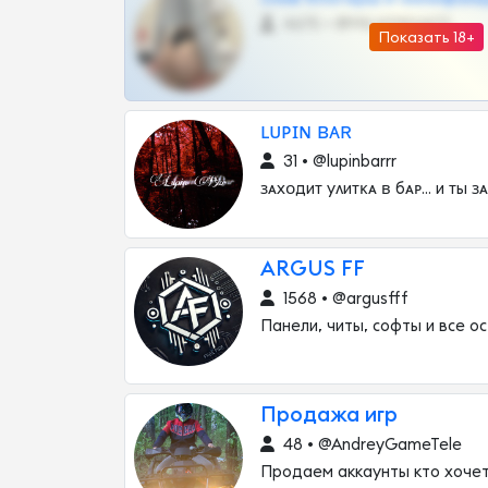
4675 •
@MILKPRIVATES39BOT
Показать 18+
ʟᴜᴘɪɴ ʙᴀʀ
31 • @lupinbarrr
ɜᴀхᴏдиᴛ уᴧиᴛᴋᴀ ʙ бᴀᴩ... и ᴛы ɜ
ARGUS FF
1568 • @argusfff
Панели, читы, софты и все о
Продажа игр
48 • @AndreyGameTele
Продаем аккаунты кто хоче