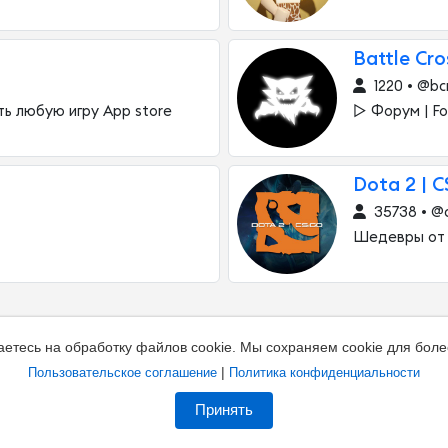
Battle Cro
1220 • @bc
ть любую игру App store
▻ Форум | Fo
Dota 2 | 
35738 • @
Шедевры от 
аетесь на обработку файлов cookie. Мы сохраняем cookie для боле
|
Пользовательское соглашение
Политика конфиденциальности
Принять
а канал
Владельцам каналов
Соглашение
Полити