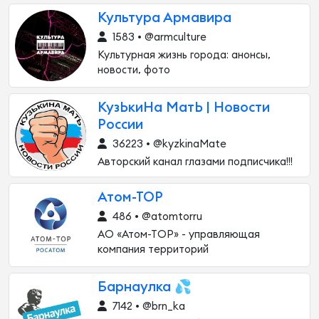
Культура Армавира
1583 • @armculture
Культурная жизнь города: анонсы,
новости, фото
КузЬкиНа МатЬ | Новости
России
36223 • @kyzkinaMate
Авторский канал глазами подписчика!!!
Атом-ТОР
486 • @atomtorru
АО «Атом-ТОР» - управляющая
компания территорий
Барнаулка 💦
7142 • @brn_ka