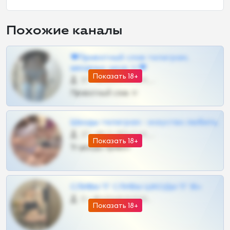
Похожие каналы
❤Приватный слив телеграм,
шкодных шкур тг❤
Показать 18+
57 •
@SZu3ll3sCatt_bot
Приватный слив тг
Шкоды телеграм - искуство любить
27 •
@SZu3ll3sCatt_bot
Показать 18+
Тг шкоды приват
СЛИВЫ ТГ СЛИВЫ ШКОДЫ ТГ 18+
0 •
@VIPARHIVS55BOT
Показать 18+