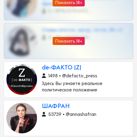
Показать 18+
Архивов ТГ 🔞💎
0 •
@MILKPRIVATES39BOT
Сливы вписок, шкод, теток, 18+ тг
0 •
@DARK15FLOWSBOT
Показать 18+
de-ФАКТО |Z|
1498 • @defacto_press
Здесь Вы узнаете реальное
политическое положение
ШАФРАН
53739 • @annashafran