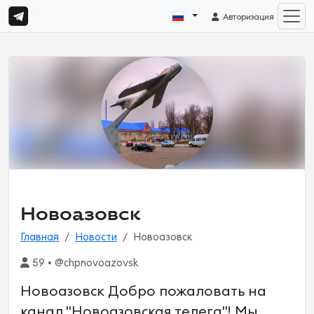
Авторизация
Новоазовск
Главная
Новости
Новоазовск
59 • @chpnovoazovsk
Новоазовск Добро пожаловать на
канал "Новоазовская телега"! Мы