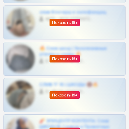
слив блогерш и онлифанщиц
4675 •
@MILKPRIVATES39BOT
Показать 18+
🔥 Слив шкод | Эксклюзивные
утечки и сливы 🔥
Показать 18+
0 •
@OPLATAPODPSK1BOT
СЛИВ ТГ 18 | ШКОДЫ 🔞🔥
0 •
@OPLATAPODPSK1BOT
Показать 18+
🧨 ЭПИЦЕНТР КОНТЕНТА: Слив
ШКОДОВ Сливов и Приватных