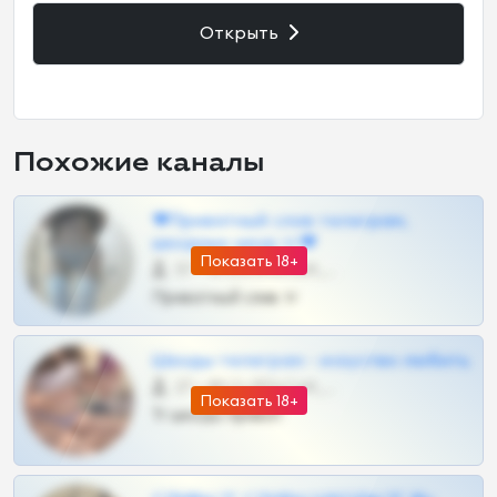
Открыть
Похожие каналы
❤Приватный слив телеграм,
шкодных шкур тг❤
Показать 18+
57 •
@SZu3ll3sCatt_bot
Приватный слив тг
Шкоды телеграм - искуство любить
27 •
@SZu3ll3sCatt_bot
Показать 18+
Тг шкоды приват