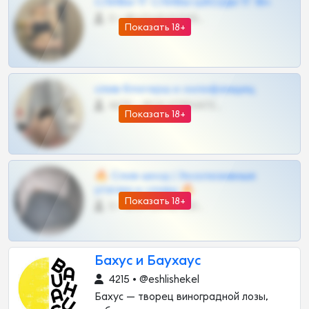
СЛИВЫ ТГ СЛИВЫ ШКОДЫ ТГ 18+
0 •
@VIPARHIVS55BOT
Показать 18+
слив блогерш и онлифанщиц
4675 •
@MILKPRIVATES39BOT
Показать 18+
🔥 Слив шкод | Эксклюзивные
утечки и сливы 🔥
Показать 18+
0 •
@OPLATAPODPSK1BOT
Бахус и Баухаус
4215 • @eshlishekel
Бахус — творец виноградной лозы,