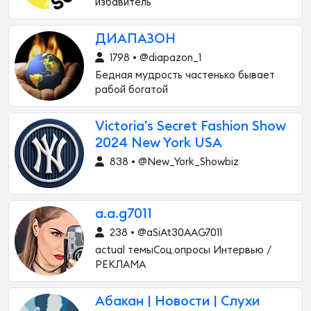
избавитель
ДИАПАЗОН
1798 • @diapazon_1
Бедная мудрость частенько бывает
рабой богатой
Victoria’s Secret Fashion Show
2024 New York USA
838 • @New_York_Showbiz
a.a.g7011
238 • @aSiAt30AAG7011
actual темыСоц.опросы Интервью /
РЕКЛАМА
Абакан | Новости | Слухи