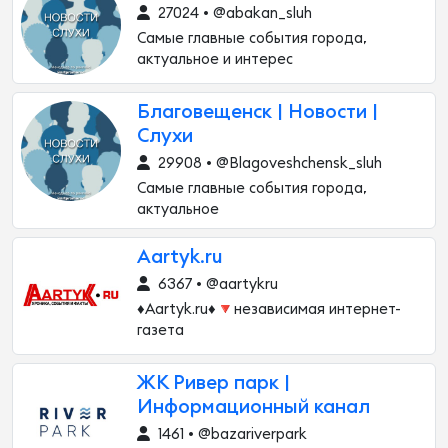
27024 • @abakan_sluh
Самые главные события города,
актуальное и интерес
Благовещенск | Новости |
Слухи
29908 • @Blagoveshchensk_sluh
Самые главные события города,
актуальное
Aartyk.ru
6367 • @aartykru
♦️Aartyk.ru♦️🔻независимая интернет-
газета
ЖК Ривер парк |
Информационный канал
1461 • @bazariverpark