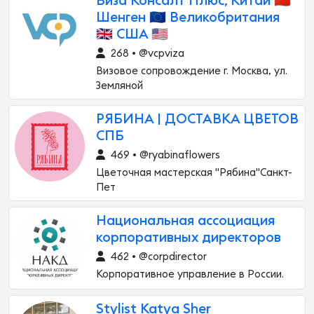
Виза Консалт Плюс, Китай 🇨🇳
Шенген 🇪🇺 Великобритания
🇬🇧 США 🇺🇸
268 • @vcpviza
Визовое сопровождение г. Москва, ул.
Земляной
РЯБИНА | ДОСТАВКА ЦВЕТОВ
СПБ
469 • @ryabinaflowers
Цветочная мастерская "Рябина"Санкт-
Пет
Национальная ассоциация
корпоративных директоров
462 • @corpdirector
Корпоративное управление в России.
Stylist Katya Sher