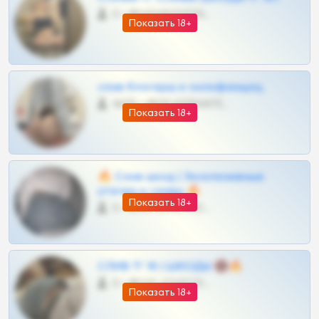
0 •
@VIPARHIVS55BOT
Показать 18+
слив блогерш и онлифанщиц
4675 •
@MILKPRIVATES39BOT
Показать 18+
🔥 Слив шкод | Эксклюзивные
утечки и сливы 🔥
Показать 18+
0 •
@OPLATAPODPSK1BOT
СЛИВ ТГ 18 | ШКОДЫ 🔞🔥
0 •
@OPLATAPODPSK1BOT
Показать 18+