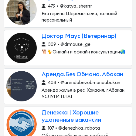
479 • @katya_sherrrr
Екатерина Шереметьева, женский
персональный
Доктор Маус (Ветеринар)
309 • @drmouse_ge
🐕🐈Онлайн и офлайн консультации🌏
Аренда.Без Обмана. Абакан
408 • @arendabezobmanaabakan
Аренда жилья в рес. Хакасия, г.Абакан.
УСЛУГИ ПЛАТ
Денежка | Хорошие
удаленные вакансии
107 • @denezhka_rabota
Обзор онлайн-курсов professii