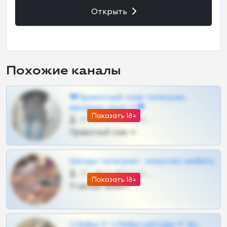
Открыть
Похожие каналы
❤Приватный слив телеграм,
шкодных шкур тг❤
Показать 18+
57 •
@SZu3ll3sCatt_bot
Приватный слив тг
Шкоды телеграм - искуство любить
27 •
@SZu3ll3sCatt_bot
Показать 18+
Тг шкоды приват
СЛИВЫ ТГ СЛИВЫ ШКОДЫ ТГ 18+