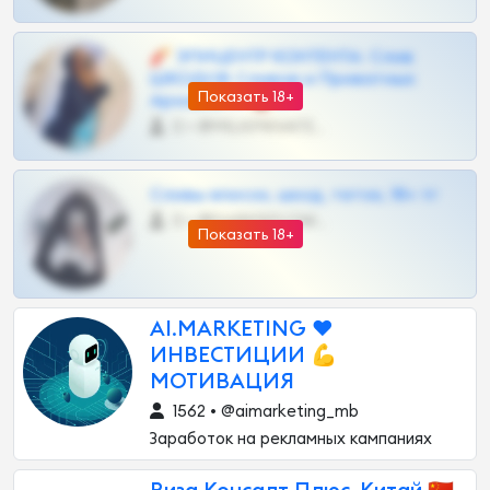
🧨 ЭПИЦЕНТР КОНТЕНТА: Слив
ШКОДОВ Сливов и Приватных
Показать 18+
Архивов ТГ 🔞💎
0 •
@MILKPRIVATES39BOT
Сливы вписок, шкод, теток, 18+ тг
0 •
@DARK15FLOWSBOT
Показать 18+
AI.MARKETING ♥️
ИНВЕСТИЦИИ 💪
МОТИВАЦИЯ
1562 • @aimarketing_mb
Заработок на рекламных кампаниях