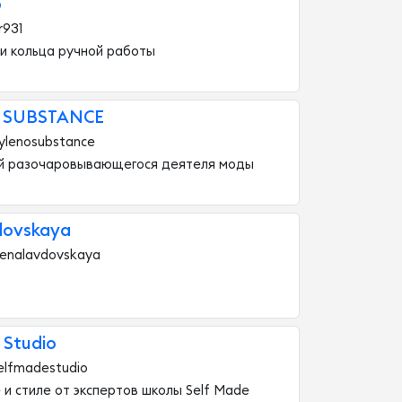
р
r931
 и кольца ручной работы
 SUBSTANCE
ylenosubstance
й разочаровывающегося деятеля моды
dovskaya
lenalavdovskaya
 Studio
elfmadestudio
 и стиле от экспертов школы Self Made