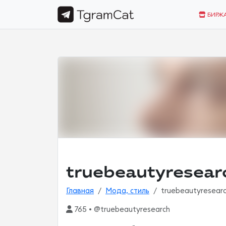
БИРЖ
truebeautyresear
Главная
Мода, стиль
truebeautyresear
765 • @truebeautyresearch