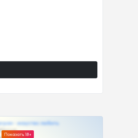
грам - искуство любить
@SZu3ll3sCatt_bot
Показать 18+