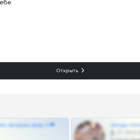
себе
Открыть
ам, шкодных шкур тг❤
Шкоды теле
27 •