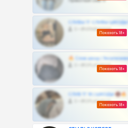
Приватный слив тг
СЛИВЫ ТГ СЛИВЫ ШКОДЫ Т
0 •
@VIPARHIVS55BOT
Показать 18+
🔥 Слив шкод | Эксклюзив
0 •
@OPLATAPODPSK1BOT
Показать 18+
СЛИВ ТГ 18 | ШКОДЫ 🔞🔥
0 •
@OPLATAPODPSK1BOT
Показать 18+