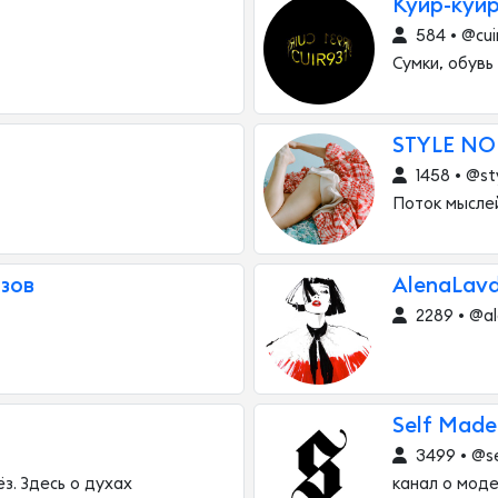
Куир-куи
584 • @cui
Сумки, обувь
STYLE NO
1458 • @st
Поток мысле
зов
AlenaLav
2289 • @a
Self Made
3499 • @s
ёз. Здесь о духах
канал о моде