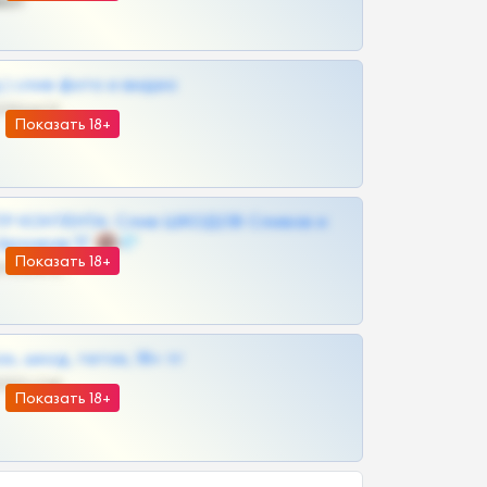
ват
| слив фото и видео
@MILKPRIVATES39BOT
Показать 18+
Р КОНТЕНТА: Слив ШКОДОВ Сливов и
Архивов ТГ 🔞💎
Показать 18+
@MILKPRIVATES39BOT
к, шкод, теток, 18+ тг
@DARK15FLOWSBOT
Показать 18+