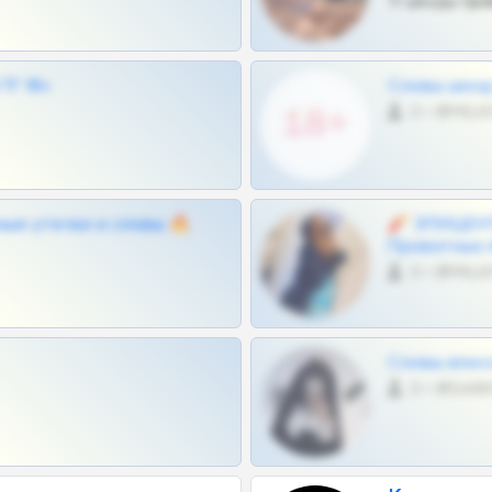
Тг шкоды при
Г 18+
Сливы шкод 
0 •
ные утечки и сливы 🔥
🧨 ЭПИЦЕНТ
Приватных 
0 •
Сливы вписо
0 •