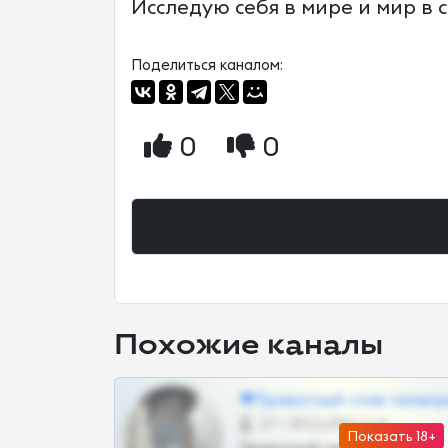
Исследую себя в мире и мир в 
Поделиться каналом:
0
0
Похожие каналы
❤Приватный слив телегр
57 •
@SZu3ll3sCatt_bot
Показать 18+