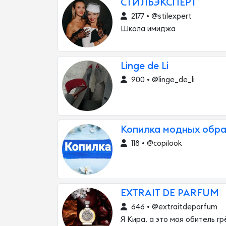
СТИЛЬЭКСПЕРТ
2177 • @stilexpert
Школа имиджа
Linge de Li
900 • @linge_de_li
Копилка модных обра
118 • @copilook
EXTRAIT DE PARFUM
646 • @extraitdeparfum
Я Кира, а это моя обитель гр