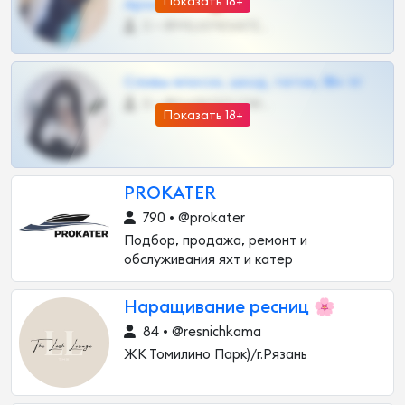
Показать 18+
Архивов ТГ 🔞💎
0 •
@MILKPRIVATES39BOT
Сливы вписок, шкод, теток, 18+ тг
0 •
@DARK15FLOWSBOT
Показать 18+
PROKATER
790 • @prokater
Подбор, продажа, ремонт и
обслуживания яхт и катер
Наращивание ресниц 🌸
84 • @resnichkama
ЖК Томилино Парк)/г.Рязань