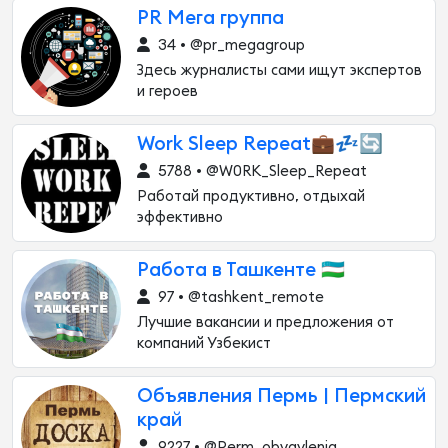
PR Мега группа
34 • @pr_megagroup
Здесь журналисты сами ищут экспертов
и героев
Work Sleep Repeat💼💤🔄
5788 • @W0RK_Sleep_Repeat
Работай продуктивно, отдыхай
эффективно
Работа в Ташкенте 🇺🇿
97 • @tashkent_remote
Лучшие вакансии и предложения от
компаний Узбекист
Объявления Пермь | Пермский
край
9227 • @Perm_obyavlenia