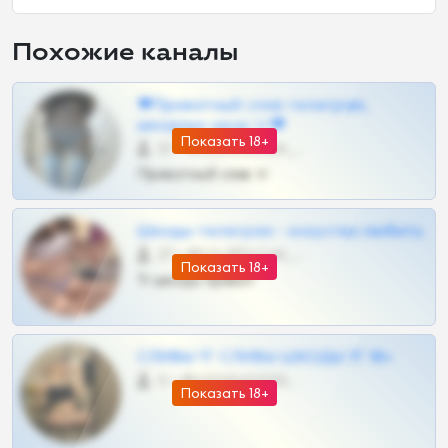
Похожие каналы
❤Приватный слив телеграм,
шкодных шкур тг❤
Показать 18+
57 •
@SZu3ll3sCatt_bot
Приватный слив тг
Шкоды телеграм - искуство любить
27 •
@SZu3ll3sCatt_bot
Показать 18+
Тг шкоды приват
СЛИВЫ ТГ СЛИВЫ ШКОДЫ ТГ 18+
0 •
@VIPARHIVS55BOT
Показать 18+