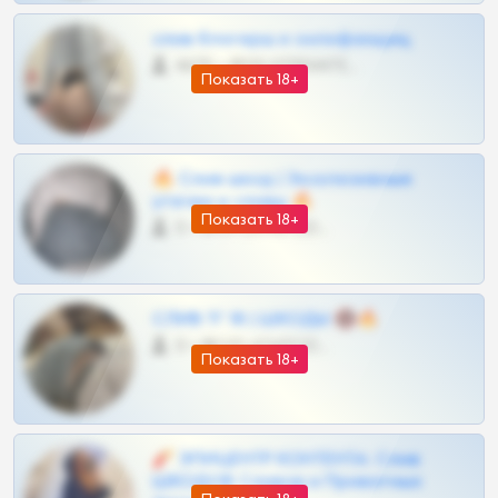
слив блогерш и онлифанщиц
4675 •
@MILKPRIVATES39BOT
Показать 18+
🔥 Слив шкод | Эксклюзивные
утечки и сливы 🔥
Показать 18+
0 •
@OPLATAPODPSK1BOT
СЛИВ ТГ 18 | ШКОДЫ 🔞🔥
0 •
@OPLATAPODPSK1BOT
Показать 18+
🧨 ЭПИЦЕНТР КОНТЕНТА: Слив
ШКОДОВ Сливов и Приватных