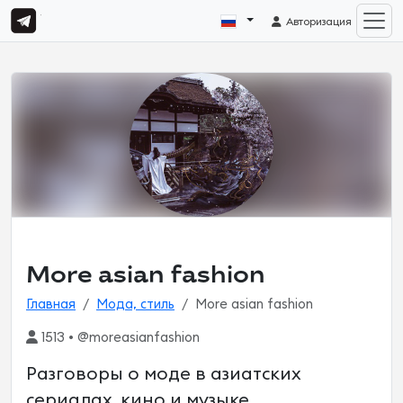
Авторизация
More asian fashion
Главная
Мода, стиль
More asian fashion
1513 • @moreasianfashion
Разговоры о моде в азиатских
сериалах, кино и музыке