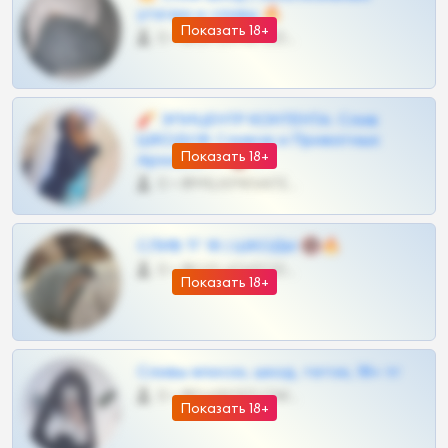
утечки и сливы 🔥
Показать 18+
0 •
@OPLATAPODPSK1BOT
🧨 ЭПИЦЕНТР КОНТЕНТА: Слив
ШКОДОВ Сливов и Приватных
Показать 18+
Архивов ТГ 🔞💎
0 •
@MILKPRIVATES39BOT
СЛИВ ТГ 18 | ШКОДЫ 🔞🔥
0 •
@OPLATAPODPSK1BOT
Показать 18+
Сливы вписок, шкод, теток, 18+ тг
0 •
@DARK15FLOWSBOT
Показать 18+