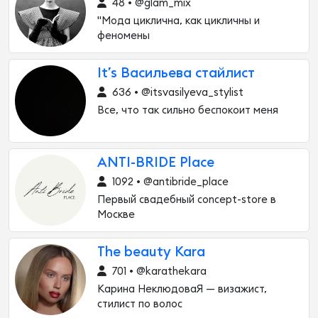
48 • @glam_mix
"Мода циклична, как цикличны и
феномены
It’s Васильева стайлист
636 • @itsvasilyeva_stylist
Все, что так сильно беспокоит меня
ANTI-BRIDE Place
1092 • @antibride_place
Первый свадебный concept-store в
Москве
The beauty Kara
701 • @karathekara
Карина НеклюдоваЯ — визажист,
стилист по волос