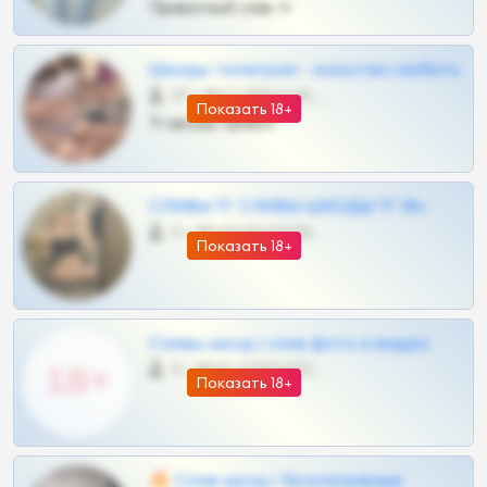
Приватный слив тг
Шкоды телеграм - искуство любить
27 •
@SZu3ll3sCatt_bot
Показать 18+
Тг шкоды приват
СЛИВЫ ТГ СЛИВЫ ШКОДЫ ТГ 18+
0 •
@VIPARHIVS55BOT
Показать 18+
Сливы шкод | слив фото и видео
0 •
@MILKPRIVATES39BOT
Показать 18+
🔥 Слив шкод | Эксклюзивные