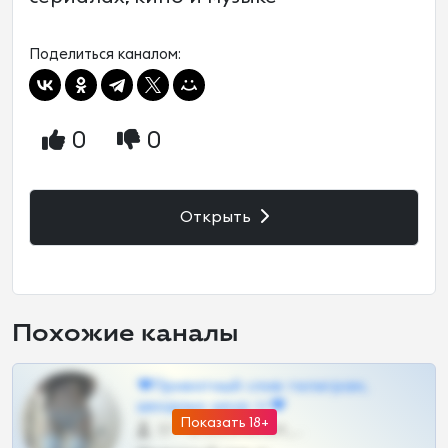
Поделиться каналом:
0
0
Открыть
Похожие каналы
❤Приватный слив телеграм,
шкодных шкур тг❤
Показать 18+
57 •
@SZu3ll3sCatt_bot