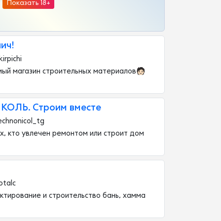
Показать 18+
ич!
irpichi
й магазин строительных материалов🧑🏻‍
ОЛЬ. Строим вместе
echnonicol_tg
х, кто увлечен ремонтом или строит дом
otalc
ктирование и строительство бань, хамма