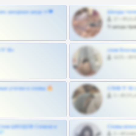
ам, шкодных шкур тг❤
Шкоды теле
27 •
Тг шкоды при
Г 18+
слив блоге
4675 •
ные утечки и сливы 🔥
СЛИВ ТГ 18
0 •
Слив ШКОДОВ Сливов и
Сливы вписо
💎
0 •