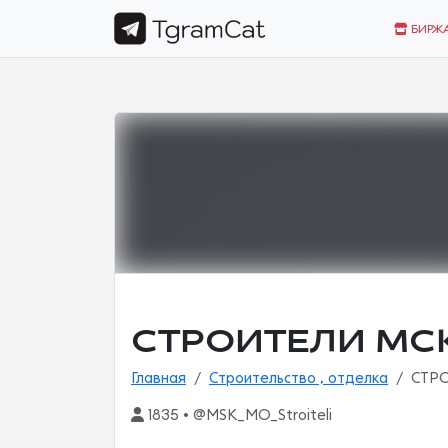
БИРЖ
СТРОИТЕЛИ МС
Главная
Строительство , отделка
СТР
1835 • @MSK_MO_Stroiteli