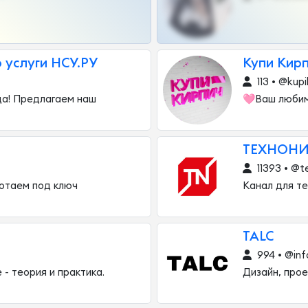
 услуги НСУ.РУ
Купи Кирп
113 • @kupik
да! Предлагаем наш
🩷Ваш любимы
ТЕХНОНИК
11393 • @t
отаем под ключ
Канал для те
TALC
994 • @inf
 - теория и практика.
Дизайн, прое