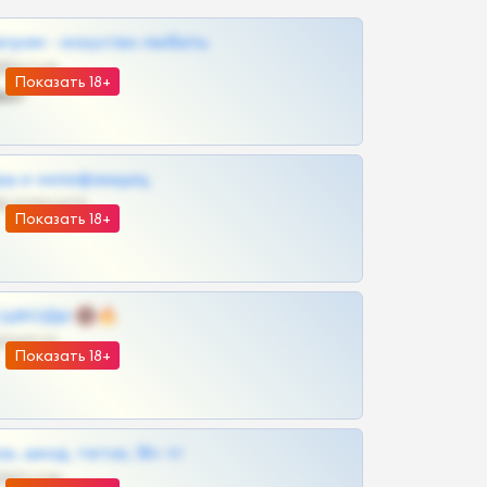
грам - искуство любить
@SZu3ll3sCatt_bot
Показать 18+
ват
рш и онлифанщиц
@MILKPRIVATES39BOT
Показать 18+
 | ШКОДЫ 🔞🔥
@OPLATAPODPSK1BOT
Показать 18+
к, шкод, теток, 18+ тг
@DARK15FLOWSBOT