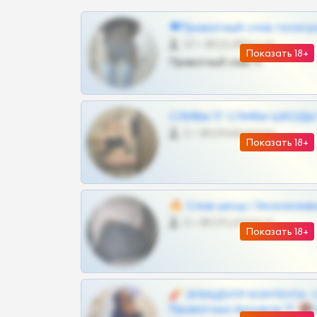
❤Приватный слив телегр
57 •
@SZu3ll3sCatt_bot
Показать 18+
Приватный слив тг
СЛИВЫ ТГ СЛИВЫ ШКОДЫ Т
0 •
@VIPARHIVS55BOT
Показать 18+
🔥 Слив шкод | Эксклюзив
0 •
@OPLATAPODPSK1BOT
Показать 18+
🧨 ЭПИЦЕНТР КОНТЕНТА: 
Приватных Архивов ТГ 🔞