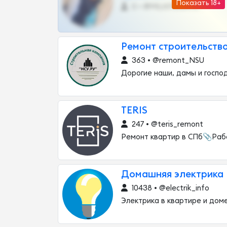
Показать 18+
0 •
@MILKPRIVATES39BOT
Ремонт строительство
363 • @remont_NSU
Дорогие наши, дамы и госпо
TERIS
247 • @teris_remont
Ремонт квартир в СПб📎Раб
Домашняя электрика
10438 • @electrik_info
Электрика в квартире и доме