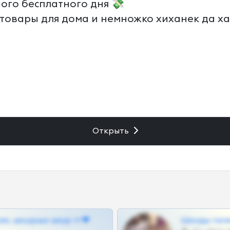
ного бесплатного дня 💸
/товары для дома и немножко хиханек да х
Открыть
ам, шкодных шкур тг❤
Шкоды теле