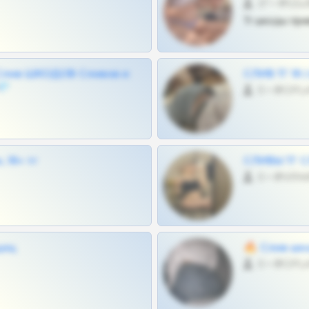
27 •
Тг шкоды при
Слив ШКОДОВ Сливов и
СЛИВ ТГ 18
💎
0 •
 18+ тг
СЛИВЫ ТГ С
0 •
щиц
🔥 Слив шко
0 •