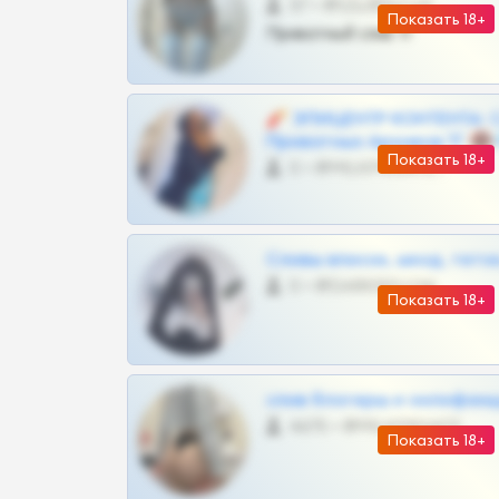
57 •
@SZu3ll3sCatt_bot
Показать 18+
Приватный слив тг
🧨 ЭПИЦЕНТР КОНТЕНТА: 
Приватных Архивов ТГ 🔞
Показать 18+
0 •
@MILKPRIVATES39BOT
Сливы вписок, шкод, теток,
0 •
@DARK15FLOWSBOT
Показать 18+
слив блогерш и онлифан
4675 •
@MILKPRIVATES39BOT
Показать 18+