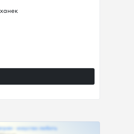
аханек
грам - искуство любить