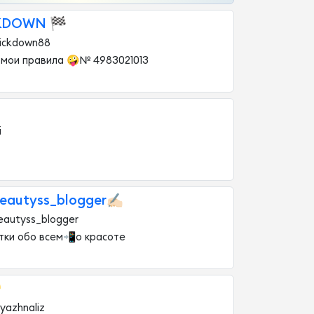
KDOWN 🏁
kickdown88
 мои правила 🤪№ 4983021013
i
eautyss_blogger✍🏻
eautyss_blogger
тки обо всем📲о красоте

yazhnaliz