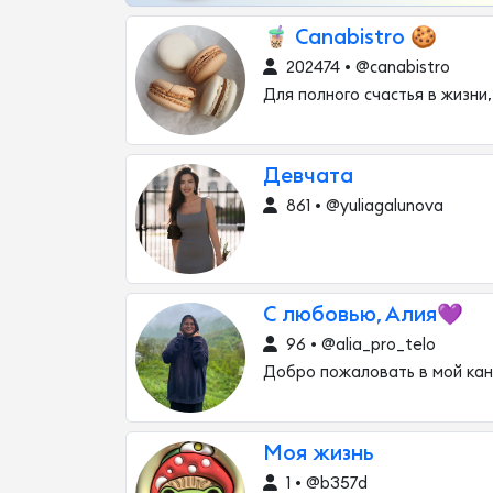
🧋 Canabistro 🍪
202474 • @canabistro
Для полного счастья в жизни,
Девчата
861 • @yuliagalunova
С любовью, Алия💜
96 • @alia_pro_telo
Добро пожаловать в мой ка
Моя жизнь
1 • @b357d