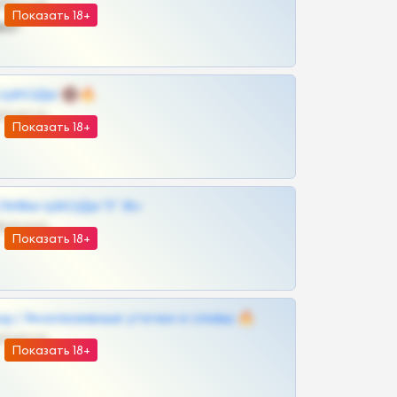
@SZu3ll3sCatt_bot
Показать 18+
ват
 | ШКОДЫ 🔞🔥
@OPLATAPODPSK1BOT
Показать 18+
ЛИВЫ ШКОДЫ ТГ 18+
@VIPARHIVS55BOT
Показать 18+
д | Эксклюзивные утечки и сливы 🔥
@OPLATAPODPSK1BOT
Показать 18+