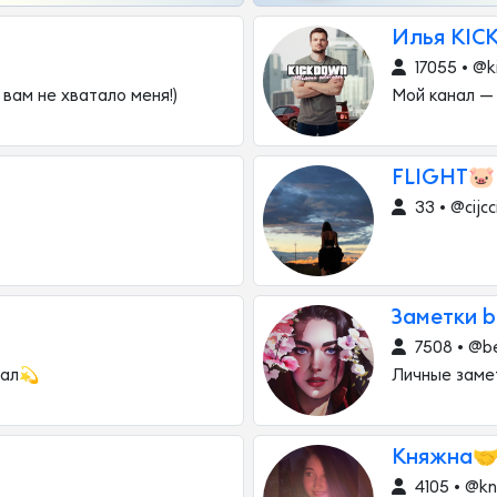
Илья KIC
17055 • @
 вам не хватало меня!)
Мой канал —
FLIGHT🐷
33 • @cijcc
Заметки b
7508 • @b
нал💫
Личные заме
Княжна
4105 • @kn