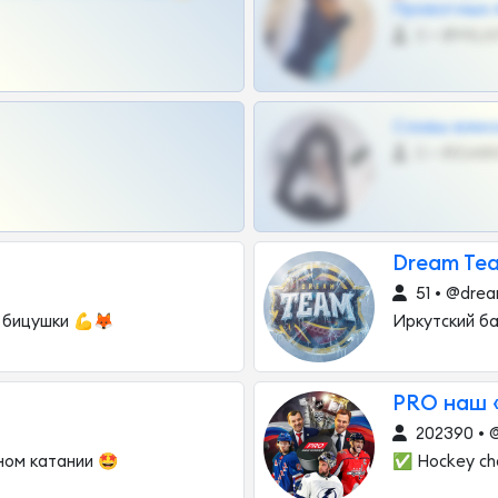
Приватных 
0 •
Сливы вписо
0 •
Dream Tea
51 • @drea
 бицушки 💪🦊
Иркутский б
PRO наш «
202390 • 
ном катании 🤩
✅ Hockey cha