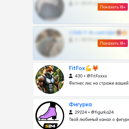
0 •
@OPLATAPODPSK1BOT
Показать 18+
СЛИВ ТГ 18 | ШКОДЫ 🔞🔥
0 •
@OPLATAPODPSK1BOT
Показать 18+
FitFox💪🦊
430 • @FitFoxxx
Фитнес лис на страже вашей
Фигурка
29224 • @figurka24
Твой любимый канал о фигур