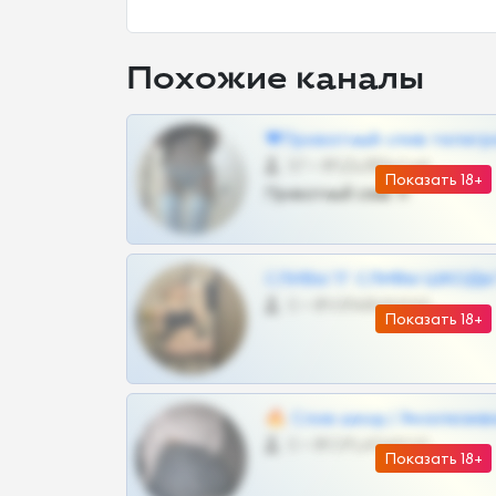
Похожие каналы
❤Приватный слив телегр
57 •
@SZu3ll3sCatt_bot
Показать 18+
Приватный слив тг
СЛИВЫ ТГ СЛИВЫ ШКОДЫ Т
0 •
@VIPARHIVS55BOT
Показать 18+
🔥 Слив шкод | Эксклюзив
0 •
@OPLATAPODPSK1BOT
Показать 18+