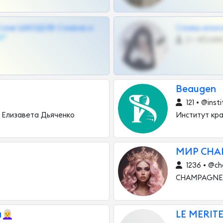
Слив ШКОДОВ Сливов и
Сливы вписо
💎
0 •
Beaugen
121 • @ins
 Елизавета Дьяченко
Институт кр
МИР CHA
1236 • @c
CHAMPAGNE —
‍🦳
LE MERITE