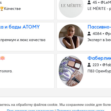
s
45 • @LeM
 🏆Качестве
LE MÉRITE - 
ка и бады ATOMY
Пассивно
4084 • @p
 премиум и люкс качества
Эксперт в be
🪷
Фаберлик
223 • @fab
толога.
ПВЗ Оренбург
аетесь на обработку файлов cookie. Мы сохраняем cookie для боле
|
Пользовательское соглашение
Политика конфиденциальности