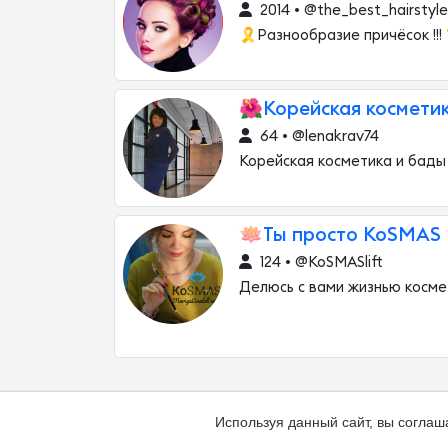
2014 • @the_best_hairstyle
🎗Разнообразие причёсок !!!
🌺Корейская космети
64 • @lenakrav74
Корейская косметика и бады
🪷Ты просто KoSMAS 
124 • @KoSMASlift
Делюсь с вами жизнью косме
Используя данный сайт, вы соглаш