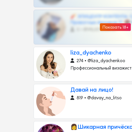
🧨 ЭПИЦЕНТР КОНТЕНТА: 
Приватных Архивов ТГ 🔞
Показать 18+
0 •
@MILKPRIVATES39BOT
liza_dyachenko
274 • @liza_dyachenkoo
Профессиональный визажист
Давай на лицо!
819 • @davay_na_litso
👩‍Шикарная причёска👩