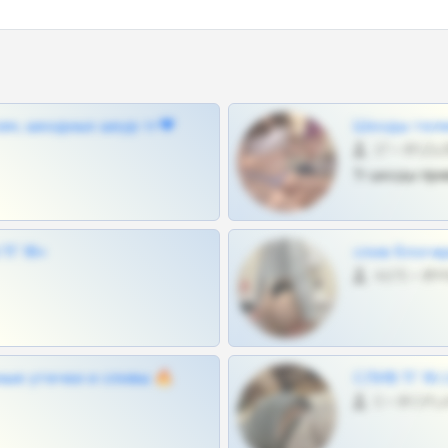
ам, шкодных шкур тг❤
Шкоды теле
27 •
Тг шкоды при
Г 18+
слив блоге
4675 •
ные утечки и сливы 🔥
СЛИВ ТГ 18
0 •