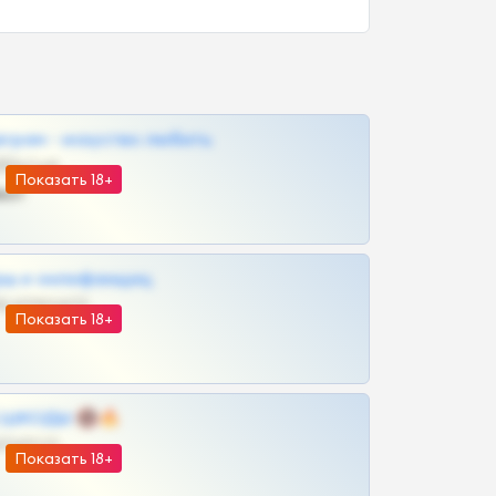
грам - искуство любить
@SZu3ll3sCatt_bot
Показать 18+
ват
рш и онлифанщиц
@MILKPRIVATES39BOT
Показать 18+
 | ШКОДЫ 🔞🔥
@OPLATAPODPSK1BOT
Показать 18+