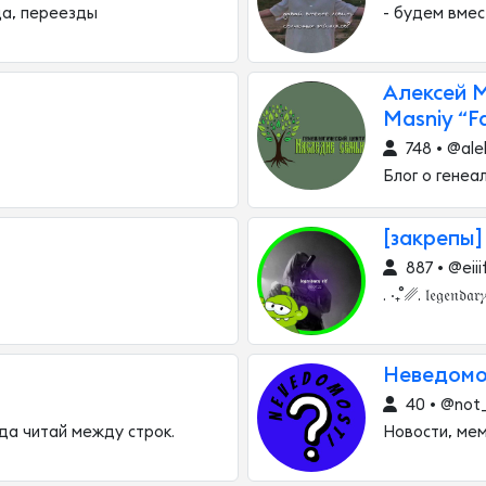
да, переезды
- будем вме
Алексей М
Masniy “F
748 • @ale
Блог о генеа
[закрепы]
887 • @eiii
. ‧₊˚ ␥. 𝔩𝔢𝔤𝔢𝔫𝔡𝔞𝔯𝛾 
Неведомо
40 • @not
гда читай между строк.
Новости, ме