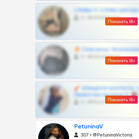
СЛИВЫ ТГ СЛИВЫ ШКОДЫ Т
0 •
@VIPARHIVS55BOT
Показать 18+
🔥 Слив шкод | Эксклюзив
0 •
@OPLATAPODPSK1BOT
Показать 18+
🧨 ЭПИЦЕНТР КОНТЕНТА: 
Приватных Архивов ТГ 🔞
Показать 18+
0 •
@MILKPRIVATES39BOT
PetuninaV
307 • @PetuninaVictoria