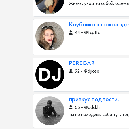
Жизнь, уход за собой, одеж
Клубника в шоколаде
44 • @fcgffc
PEREGAR
92 • @djicee
привкус подлости.
55 • @ddckh
ты не находишь себя тут, то