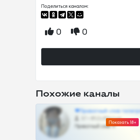
Поделиться каналом:
0
0
Похожие каналы
❤Приватный слив телегр
57 •
@SZu3ll3sCatt_bot
Показать 18+
Приватный слив тг