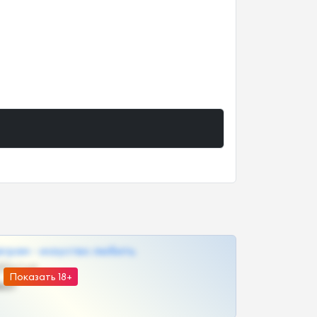
грам - искуство любить
@SZu3ll3sCatt_bot
Показать 18+
ват