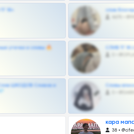
Г 18+
слив блоге
4675 •
ные утечки и сливы 🔥
СЛИВ ТГ 18
0 •
Слив ШКОДОВ Сливов и
Сливы вписо
💎
0 •
кара мапс
38 • @cife