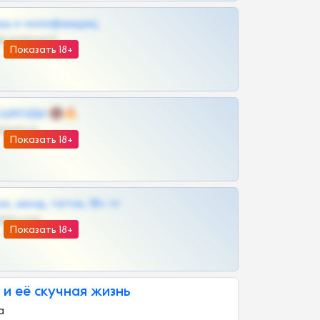
рш и онлифанщиц
@MILKPRIVATES39BOT
Показать 18+
 | ШКОДЫ 🔞🔥
@OPLATAPODPSK1BOT
Показать 18+
к, шкод, теток, 18+ тг
@DARK15FLOWSBOT
Показать 18+
 и её скучная жизнь
a