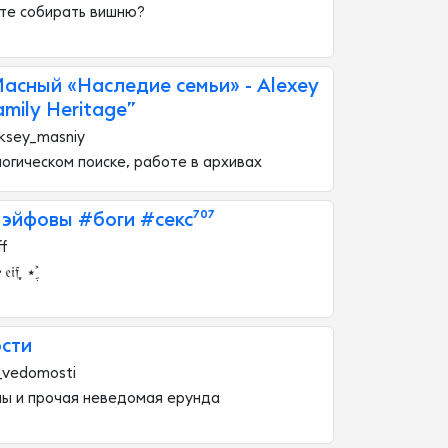
сте собирать вишню?
асный «Наследие семьи» - Alexey
amily Heritage”
ksey_masniy
логическом поиске, работе в архивах
 эйфовы #боги #секс⁷⁰⁷
ff
𝔦𝔣 ֶָ ⭑ࣶࣸ
сти
_vedomosti
мы и прочая неведомая ерунда