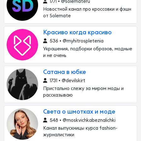
1771 • @solemateru
Новостной канал про кроссовки и фэшн
от Solemate
Красиво когда красиво
536 • @myhitrospletenia
Украшения, подборки образов, модные
и не очень
Сатана в юбке
1731 • @devilskirt
Пристально слежу за миром моды и
рассказываю
Света о шмотках и моде
548 • @moskvichkabeznalichki
Канал выпускницы курса fashion-
журналистики