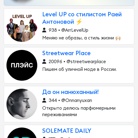
Level UP со стилистом Раей
Антоновой ⚡️
938 • @ArrLevelUp
Меняю не образы, а стиль жизни 🙌🏼
Streetwear Place
20096 • @streetwearplace
Пишем об уличной моде в России.
Да он нанюханный!
344 • @Onnanyuxan
Открыто делюсь парфюмерными
переживаниями
SOLEMATE DAILY