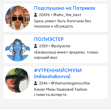
Подслушано на Патриках
22696 • @who_the_best
Здесь умеют быть богатыми без
показухи и обсуждать
ПОЛИЭСТЕР
23511 • @polyaster
«Безвкусица имеет пределы, только
хороший вкус
#УТРЕННИЙСМУЗИ
(milaushakovva)
2246 • @themorningsmoothie
Канал Милы Ушаковой fashion
стилиста,эксперта