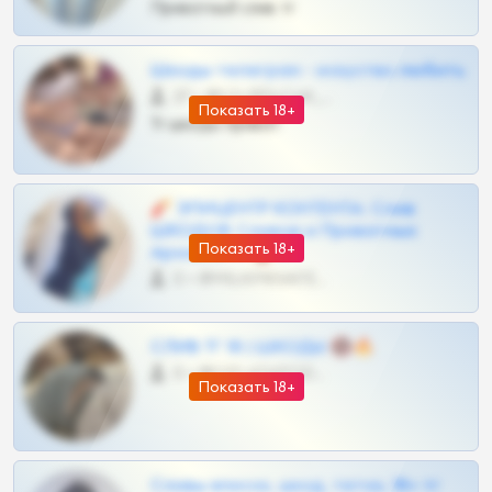
Приватный слив тг
Шкоды телеграм - искуство любить
27 •
@SZu3ll3sCatt_bot
Показать 18+
Тг шкоды приват
🧨 ЭПИЦЕНТР КОНТЕНТА: Слив
ШКОДОВ Сливов и Приватных
Показать 18+
Архивов ТГ 🔞💎
0 •
@MILKPRIVATES39BOT
СЛИВ ТГ 18 | ШКОДЫ 🔞🔥
0 •
@OPLATAPODPSK1BOT
Показать 18+
Сливы вписок, шкод, теток, 18+ тг