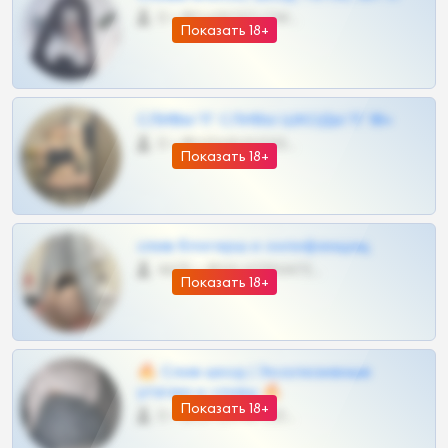
0 •
@DARK15FLOWSBOT
Показать 18+
СЛИВЫ ТГ СЛИВЫ ШКОДЫ ТГ 18+
0 •
@VIPARHIVS55BOT
Показать 18+
слив блогерш и онлифанщиц
4675 •
@MILKPRIVATES39BOT
Показать 18+
🔥 Слив шкод | Эксклюзивные
утечки и сливы 🔥
Показать 18+
0 •
@OPLATAPODPSK1BOT