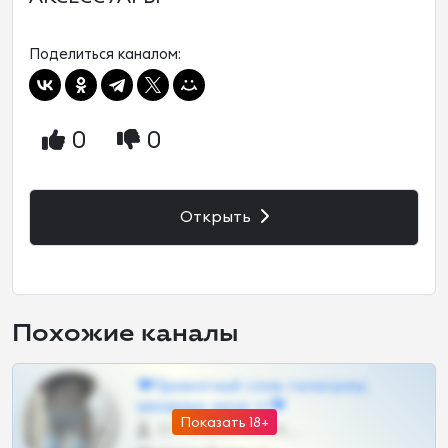
Поделиться каналом:
0
0
Открыть
Похожие каналы
❤Приватный слив телеграм,
шкодных шкур тг❤
Показать 18+
57 •
@SZu3ll3sCatt_bot