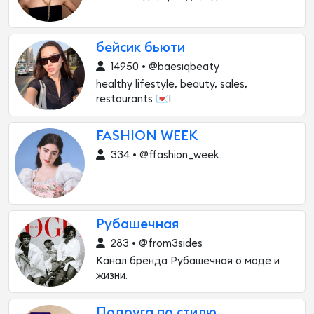
бейсик бьюти
14950 • @baesiqbeaty
healthy lifestyle, beauty, sales,
restaurants 💌I
FASHION WEEK
334 • @ffashion_week
Рубашечная
283 • @from3sides
Канал бренда Рубашечная о моде и
жизни.
Подруга по стилю