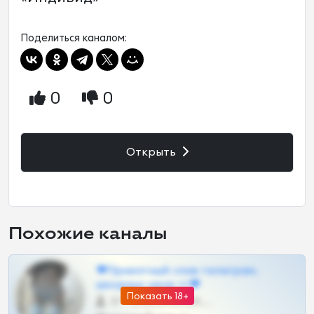
Поделиться каналом:
0
0
Открыть
Похожие каналы
❤Приватный слив телеграм,
шкодных шкур тг❤
Показать 18+
57 •
@SZu3ll3sCatt_bot