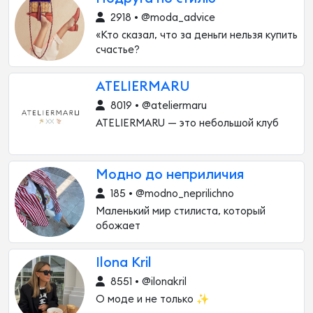
2918 • @moda_advice
«Кто сказал, что за деньги нельзя купить
счастье?
ATELIERMARU
8019 • @ateliermaru
ATELIERMARU — это небольшой клуб
Модно до неприличия
185 • @modno_neprilichno
Маленький мир стилиста, который
обожает
Ilona Kril
8551 • @ilonakril
О моде и не только ✨