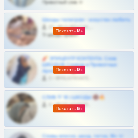
Приватный слив тг
Шкоды телеграм - искуство любить
27 •
@SZu3ll3sCatt_bot
Показать 18+
Тг шкоды приват
🧨 ЭПИЦЕНТР КОНТЕНТА: Слив
ШКОДОВ Сливов и Приватных
Показать 18+
Архивов ТГ 🔞💎
0 •
@MILKPRIVATES39BOT
СЛИВ ТГ 18 | ШКОДЫ 🔞🔥
0 •
@OPLATAPODPSK1BOT
Показать 18+
Сливы вписок, шкод, теток, 18+ тг