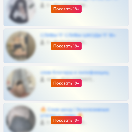
0 •
@DARK15FLOWSBOT
Показать 18+
СЛИВЫ ТГ СЛИВЫ ШКОДЫ ТГ 18+
0 •
@VIPARHIVS55BOT
Показать 18+
слив блогерш и онлифанщиц
4675 •
@MILKPRIVATES39BOT
Показать 18+
🔥 Слив шкод | Эксклюзивные
утечки и сливы 🔥
Показать 18+
0 •
@OPLATAPODPSK1BOT