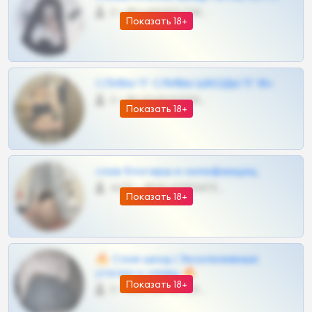
0 •
@DARK15FLOWSBOT
Показать 18+
СЛИВЫ ТГ СЛИВЫ ШКОДЫ ТГ 18+
0 •
@VIPARHIVS55BOT
Показать 18+
слив блогерш и онлифанщиц
4675 •
@MILKPRIVATES39BOT
Показать 18+
🔥 Слив шкод | Эксклюзивные
утечки и сливы 🔥
Показать 18+
0 •
@OPLATAPODPSK1BOT