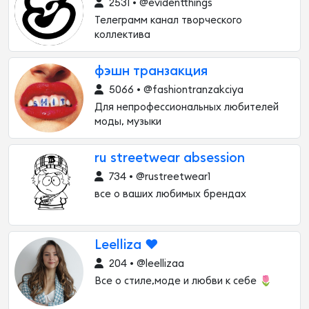
2531 • @evidentthings
Телеграмм канал творческого
коллектива
фэшн транзакция
5066 • @fashiontranzakciya
Для непрофессиональных любителей
моды, музыки
ru streetwear absession
734 • @rustreetwear1
все о ваших любимых брендах
Leelliza ❤️
204 • @leellizaa
Все о стиле,моде и любви к себе 🌷