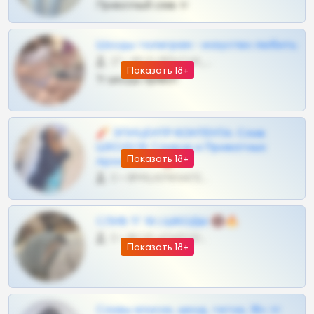
Приватный слив тг
Шкоды телеграм - искуство любить
27 •
@SZu3ll3sCatt_bot
Показать 18+
Тг шкоды приват
🧨 ЭПИЦЕНТР КОНТЕНТА: Слив
ШКОДОВ Сливов и Приватных
Показать 18+
Архивов ТГ 🔞💎
0 •
@MILKPRIVATES39BOT
СЛИВ ТГ 18 | ШКОДЫ 🔞🔥
0 •
@OPLATAPODPSK1BOT
Показать 18+
Сливы вписок, шкод, теток, 18+ тг