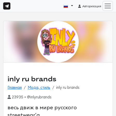
Авторизация
inly ru brands
Главная
Мода, стиль
inly ru brands
23935 • @inlyrubrands
весь движ в мире русского
streetwear’а