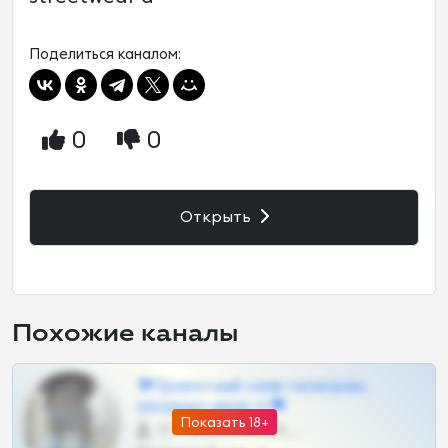
Поделиться каналом:
0
0
Открыть
Похожие каналы
❤Приватный слив телеграм,
шкодных шкур тг❤
Показать 18+
57 •
@SZu3ll3sCatt_bot