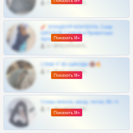
Показать 18+
0 •
@OPLATAPODPSK1BOT
🧨 ЭПИЦЕНТР КОНТЕНТА: Слив
ШКОДОВ Сливов и Приватных
Показать 18+
Архивов ТГ 🔞💎
0 •
@MILKPRIVATES39BOT
СЛИВ ТГ 18 | ШКОДЫ 🔞🔥
0 •
@OPLATAPODPSK1BOT
Показать 18+
Сливы вписок, шкод, теток, 18+ тг
0 •
@DARK15FLOWSBOT
Показать 18+