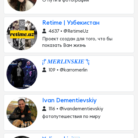
О пути в фотографии
Retime | Узбекистан
4637 • @RetimeUz
Проект создан для того, что бы
показать Вам жизнь
¡!' 𝑴𝑬𝑹𝑳𝑰𝑵𝑺𝑲𝑰𝑬 '!¡
109 • @karromerlin
Ivan Dementievskiy
1116 • @ivandementievskiy
фотопутешествия по миру