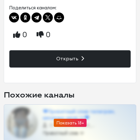
Поделиться каналом:
0
0
Открыть
Похожие каналы
❤Приватный слив телеграм,
шкодных шкур тг❤
Показать 18+
57 •
@SZu3ll3sCatt_bot
Приватный слив тг