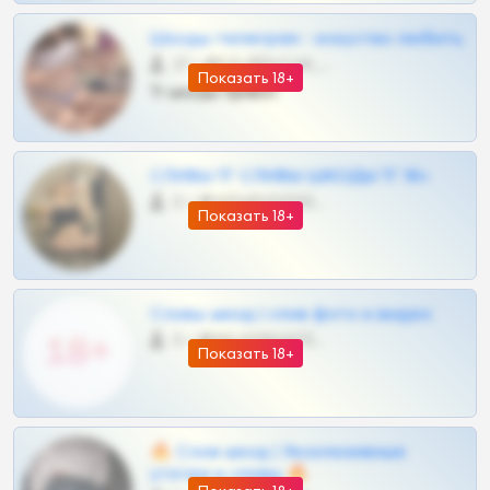
Шкоды телеграм - искуство любить
27 •
@SZu3ll3sCatt_bot
Показать 18+
Тг шкоды приват
СЛИВЫ ТГ СЛИВЫ ШКОДЫ ТГ 18+
0 •
@VIPARHIVS55BOT
Показать 18+
Сливы шкод | слив фото и видео
0 •
@MILKPRIVATES39BOT
Показать 18+
🔥 Слив шкод | Эксклюзивные
утечки и сливы 🔥