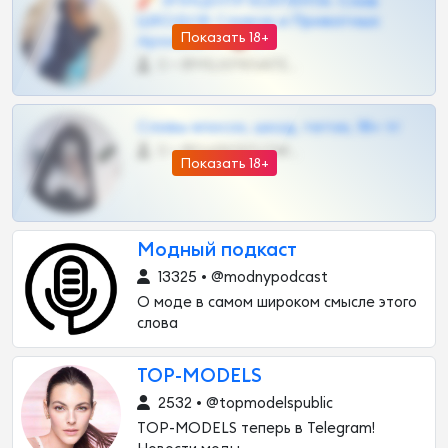
🧨 ЭПИЦЕНТР КОНТЕНТА: Слив
ШКОДОВ Сливов и Приватных
Показать 18+
Архивов ТГ 🔞💎
0 •
@MILKPRIVATES39BOT
Сливы вписок, шкод, теток, 18+ тг
0 •
@DARK15FLOWSBOT
Показать 18+
Модный подкаст
13325 • @modnypodcast
О моде в самом широком смысле этого
слова
TOP-MODELS
2532 • @topmodelspublic
TOP-MODELS теперь в Telegram!