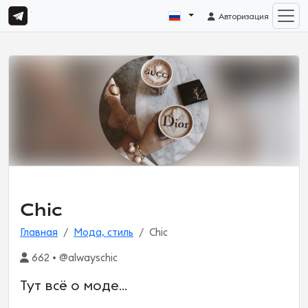
Авторизация
Chic
Главная
Мода, стиль
Chic
662 • @alwayschic
Тут всё о моде...