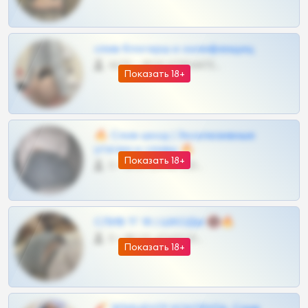
слив блогерш и онлифанщиц
4675 •
@MILKPRIVATES39BOT
Показать 18+
🔥 Слив шкод | Эксклюзивные
утечки и сливы 🔥
Показать 18+
0 •
@OPLATAPODPSK1BOT
СЛИВ ТГ 18 | ШКОДЫ 🔞🔥
0 •
@OPLATAPODPSK1BOT
Показать 18+