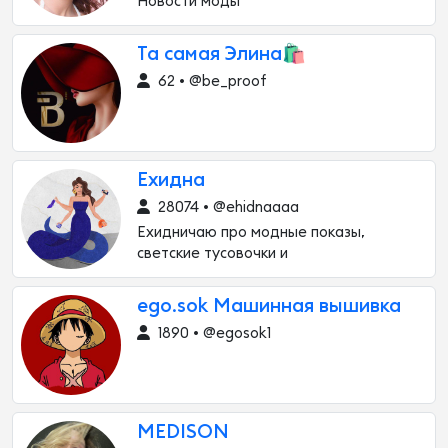
Новости моды
Та самая Элина🛍️
62 • @be_proof
Ехидна
28074 • @ehidnaaaa
Ехидничаю про модные показы,
светские тусовочки и
ego.sok Машинная вышивка
1890 • @egosok1
MEDISON