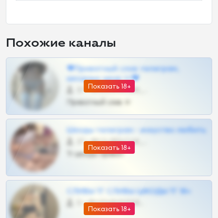
Похожие каналы
❤Приватный слив телеграм,
шкодных шкур тг❤
Показать 18+
57 •
@SZu3ll3sCatt_bot
Приватный слив тг
Шкоды телеграм - искуство любить
27 •
@SZu3ll3sCatt_bot
Показать 18+
Тг шкоды приват
СЛИВЫ ТГ СЛИВЫ ШКОДЫ ТГ 18+
0 •
@VIPARHIVS55BOT
Показать 18+