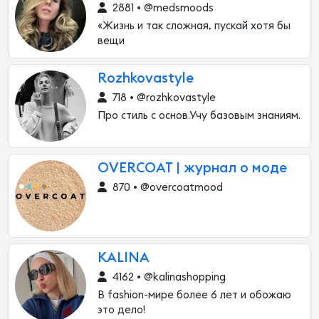
2881 • @medsmoods
«Жизнь и так сложная, пускай хотя бы
вещи
Rozhkovastyle
718 • @rozhkovastyle
Про стиль с основ.Учу базовым знаниям.
OVERCOAT | журнал о моде
870 • @overcoatmood
KALINA
4162 • @kalinashopping
В fashion-мире более 6 лет и обожаю
это дело!