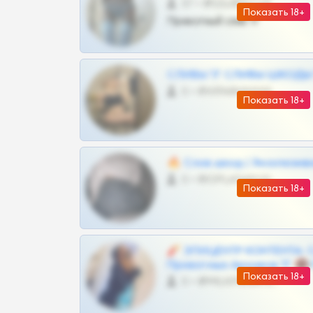
57 •
@SZu3ll3sCatt_bot
Показать 18+
Приватный слив тг
СЛИВЫ ТГ СЛИВЫ ШКОДЫ Т
0 •
@VIPARHIVS55BOT
Показать 18+
🔥 Слив шкод | Эксклюзив
0 •
@OPLATAPODPSK1BOT
Показать 18+
🧨 ЭПИЦЕНТР КОНТЕНТА: 
Приватных Архивов ТГ 🔞
Показать 18+
0 •
@MILKPRIVATES39BOT