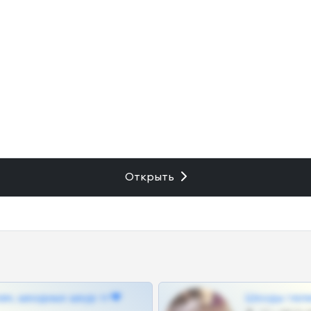
Открыть
ам, шкодных шкур тг❤
Шкоды теле