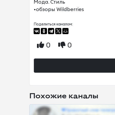
Мода. Стиль
•обзоры Wildberries
Поделиться каналом:
0
0
Похожие каналы
❤Приватный слив телегр