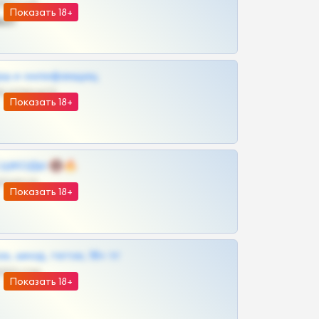
@SZu3ll3sCatt_bot
Показать 18+
ват
рш и онлифанщиц
@MILKPRIVATES39BOT
Показать 18+
 | ШКОДЫ 🔞🔥
@OPLATAPODPSK1BOT
Показать 18+
к, шкод, теток, 18+ тг
@DARK15FLOWSBOT
Показать 18+