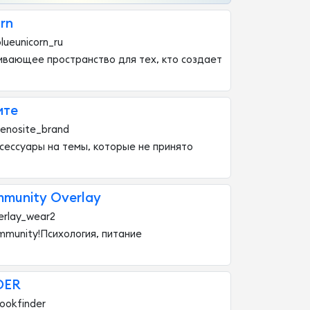
rn
lueunicorn_ru
вающее пространство для тех, кто создает
ите
enosite_brand
сессуары на темы, которые не принято
munity Overlay
erlay_wear2
munity!Психология, питание
DER
ookfinder