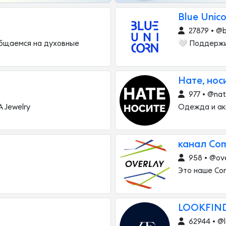
Blue Unico
27879 • @b
общаемся на духовные
🤍 Поддержи
Нате, нос
977 • @nat
 Jewelry
Одежда и ак
канал Com
958 • @ov
Это наше Com
LOOKFIN
62944 • @l