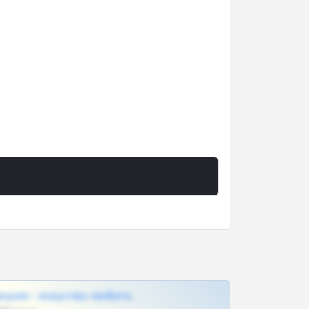
грам - искуство любить