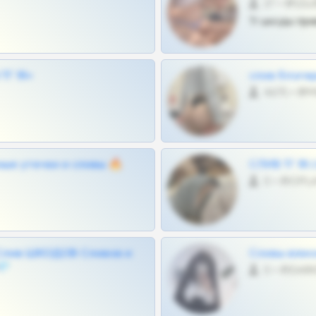
27 •
Тг шкоды при
Г 18+
слив блоге
4675 •
ные утечки и сливы 🔥
СЛИВ ТГ 18
0 •
Слив ШКОДОВ Сливов и
Сливы вписо
💎
0 •