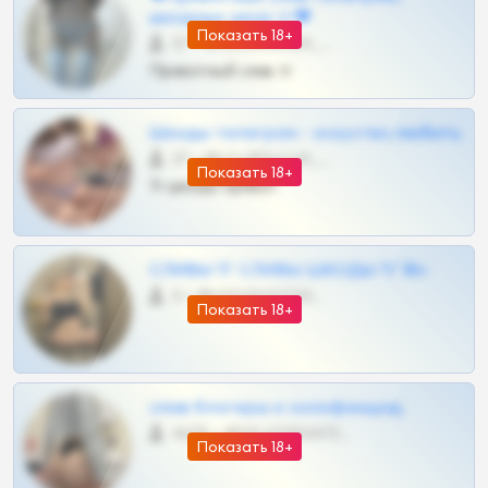
шкодных шкур тг❤
Показать 18+
57 •
@SZu3ll3sCatt_bot
Приватный слив тг
Шкоды телеграм - искуство любить
27 •
@SZu3ll3sCatt_bot
Показать 18+
Тг шкоды приват
СЛИВЫ ТГ СЛИВЫ ШКОДЫ ТГ 18+
0 •
@VIPARHIVS55BOT
Показать 18+
слив блогерш и онлифанщиц
4675 •
@MILKPRIVATES39BOT
Показать 18+