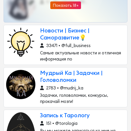
0 •
@DARK15FLOWSBOT
Показать 18+
Новости | Бизнес |
Саморазвитие💡
33471 • @full_business
Самые актуальные новости и отличная
информация по
Мудрый Ка | Задачки |
Головоломки
2783 • @mudrij_ka
Задачки, головоломки, конкурсы,
прокачай мозги!
Запись к Тарологу
151 • @torologia
Вы мы можете записаться ко мне на