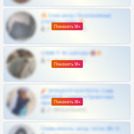
🔥 Слив шкод | Эксклюзивные
утечки и сливы 🔥
Показать 18+
0 •
@OPLATAPODPSK1BOT
СЛИВ ТГ 18 | ШКОДЫ 🔞🔥
0 •
@OPLATAPODPSK1BOT
Показать 18+
🧨 ЭПИЦЕНТР КОНТЕНТА: Слив
ШКОДОВ Сливов и Приватных
Показать 18+
Архивов ТГ 🔞💎
0 •
@MILKPRIVATES39BOT
Сливы вписок, шкод, теток, 18+ тг