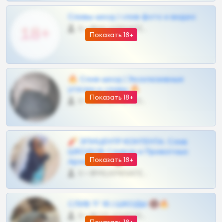
Сливы шкод | слив фото и видео
0 •
@MILKPRIVATES39BOT
Показать 18+
🔥 Слив шкод | Эксклюзивные
утечки и сливы 🔥
Показать 18+
0 •
@OPLATAPODPSK1BOT
🧨 ЭПИЦЕНТР КОНТЕНТА: Слив
ШКОДОВ Сливов и Приватных
Показать 18+
Архивов ТГ 🔞💎
0 •
@MILKPRIVATES39BOT
СЛИВ ТГ 18 | ШКОДЫ 🔞🔥
0 •
@OPLATAPODPSK1BOT