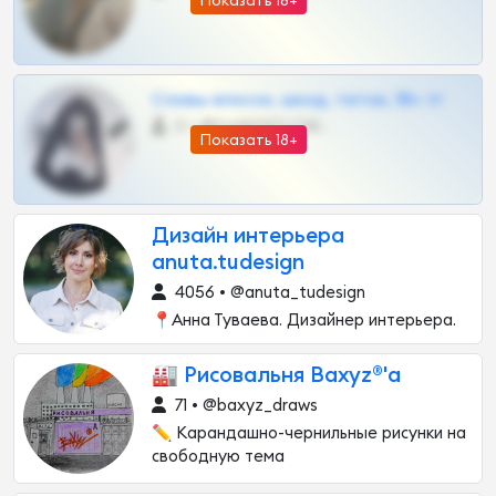
Показать 18+
Сливы вписок, шкод, теток, 18+ тг
0 •
@DARK15FLOWSBOT
Показать 18+
Дизайн интерьера
anuta.tudesign
4056 • @anuta_tudesign
📍Анна Туваева. Дизайнер интерьера.
🏭 Рисовальня Baxyz®'а
71 • @baxyz_draws
✏️ Карандашно-чернильные рисунки на
свободную тема