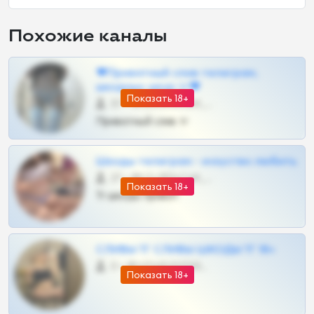
Похожие каналы
❤Приватный слив телеграм,
шкодных шкур тг❤
Показать 18+
57 •
@SZu3ll3sCatt_bot
Приватный слив тг
Шкоды телеграм - искуство любить
27 •
@SZu3ll3sCatt_bot
Показать 18+
Тг шкоды приват
СЛИВЫ ТГ СЛИВЫ ШКОДЫ ТГ 18+
0 •
@VIPARHIVS55BOT
Показать 18+