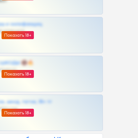
ват
рш и онлифанщиц
@MILKPRIVATES39BOT
Показать 18+
 | ШКОДЫ 🔞🔥
@OPLATAPODPSK1BOT
Показать 18+
к, шкод, теток, 18+ тг
@DARK15FLOWSBOT
Показать 18+