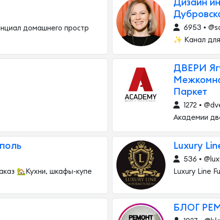
Дизайн ин
Дубровск
6953 • @sc
нциал домашнего простр
✨ Канал для 
ДВЕРИ Яг
Межкомна
Паркет
1272 • @d
Академии дв
поль
Luxury Lin
536 • @luxu
аказ 🏡Кухни, шкафы-купе
Luxury Line F
БЛОГ РЕ