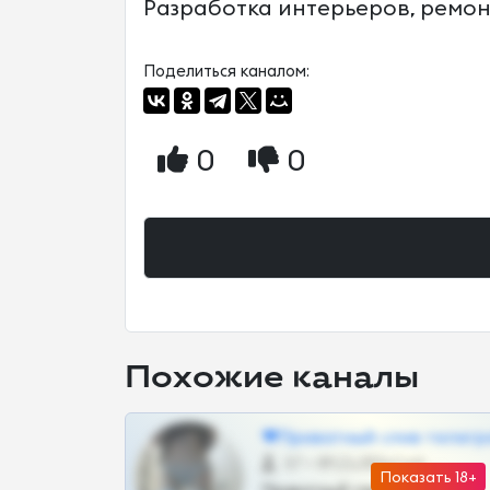
Разработка интерьеров, ремонт
Поделиться каналом:
0
0
Похожие каналы
❤Приватный слив телегр
57 •
@SZu3ll3sCatt_bot
Показать 18+