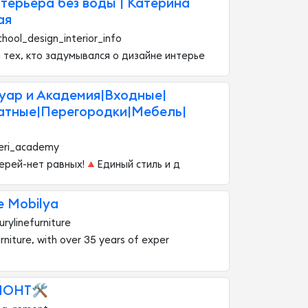
терьера без воды | Катерина
ая
hool_design_interior_info
тех, кто задумывался о дизайне интерье
уар и Академия|Входные|
тные|Перегородки|Мебель|
veri_academy
ерей-нет равных!🔺Единый стиль и д
e Mobilya
rylinefurniture
urniture, with over 35 years of exper
МОНТ🛠