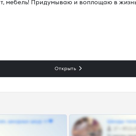
, мебель! Придумываю и воплощаю в жизнь ме
Открыть
ам, шкодных шкур тг❤
Шкоды теле
27 •