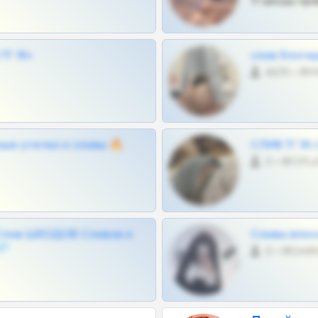
Тг шкоды при
Г 18+
слив блоге
4675 •
ные утечки и сливы 🔥
СЛИВ ТГ 18
0 •
Слив ШКОДОВ Сливов и
Сливы вписо
💎
0 •