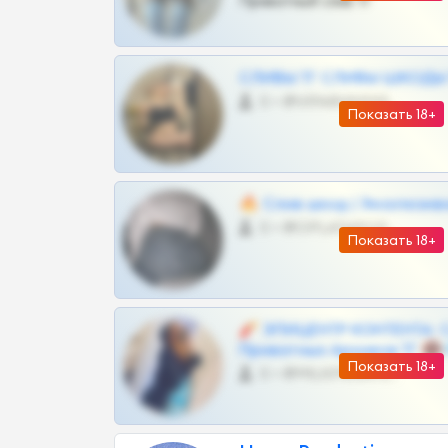
Приватный слив тг
СЛИВЫ ТГ СЛИВЫ ШКОДЫ Т
0 •
@VIPARHIVS55BOT
Показать 18+
🔥 Слив шкод | Эксклюзив
0 •
@OPLATAPODPSK1BOT
Показать 18+
🧨 ЭПИЦЕНТР КОНТЕНТА: 
Приватных Архивов ТГ 🔞
Показать 18+
0 •
@MILKPRIVATES39BOT