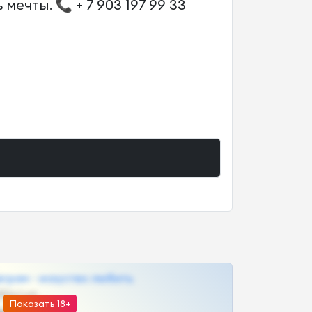
чты. 📞 + 7 903 197 99 33
грам - искуство любить
@SZu3ll3sCatt_bot
Показать 18+