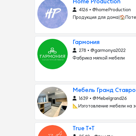
Home Production
4126 • @homeProduction
Продукция для дома|🏠Поте
Гармония
278 • @garmonya2022
Фабрика мягкой мебели
Мебель Гранд Ставро
1639 • @Mebelgrand26
📐Изготовление мебели на з
True T+T