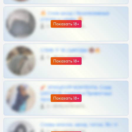
🔥 Слив шкод | Эксклюзивные
утечки и сливы 🔥
Показать 18+
0 •
@OPLATAPODPSK1BOT
СЛИВ ТГ 18 | ШКОДЫ 🔞🔥
0 •
@OPLATAPODPSK1BOT
Показать 18+
🧨 ЭПИЦЕНТР КОНТЕНТА: Слив
ШКОДОВ Сливов и Приватных
Показать 18+
Архивов ТГ 🔞💎
0 •
@MILKPRIVATES39BOT
Сливы вписок, шкод, теток, 18+ тг
0 •
@DARK15FLOWSBOT