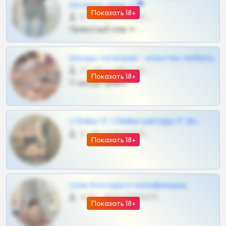
шкодных шкур тг❤
Показать 18+
57 •
@SZu3ll3sCatt_bot
Приватный слив тг
Шкоды телеграм - искуство любить
27 •
@SZu3ll3sCatt_bot
Показать 18+
Тг шкоды приват
СЛИВЫ ТГ СЛИВЫ ШКОДЫ ТГ 18+
0 •
@VIPARHIVS55BOT
Показать 18+
слив блогерш и онлифанщиц
4675 •
@MILKPRIVATES39BOT
Показать 18+