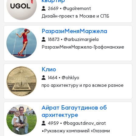
квартир
2669 • @ugolremont
Дизайн-проект в Москве и СПБ
РазразиМеняМаржела
18873 • @arbuzimargiela
РазразиМеняМаржела-Графоманские
Клио
1464 • @ohklyo
про архитектуру и про всякое разное
Айрат Багаутдинов об
архитектуре
4959 • @bagautdinov_airat
▪️Руковожу компанией «Глазами