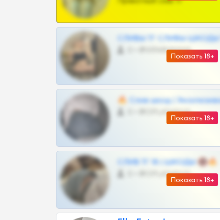
Приватный слив тг
СЛИВЫ ТГ СЛИВЫ ШКОДЫ Т
0 •
@VIPARHIVS55BOT
Показать 18+
🔥 Слив шкод | Эксклюзив
0 •
@OPLATAPODPSK1BOT
Показать 18+
СЛИВ ТГ 18 | ШКОДЫ 🔞🔥
0 •
@OPLATAPODPSK1BOT
Показать 18+