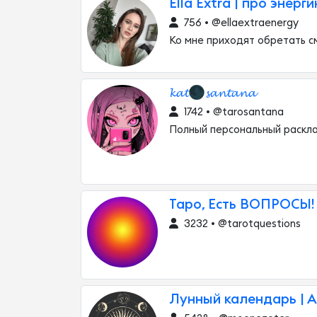
Ella Extra | про энерг
756 • @ellaextraenergy
Ко мне приходят обретать см
𝓴𝓪𝓽🌑𝓼𝓪𝓷𝓽𝓪𝓷𝓪
1742 • @tarosantana
Полный персональный раскл
Таро, Есть ВОПРОСЫ!
3232 • @tarotquestions
Лунный календарь | А