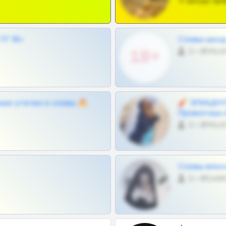
Тг шкоды при
Г 18+
Сливы шкод 
0 •
ные утечки и сливы 🔥
🧨 ЭПИЦЕНТ
Приватных 
0 •
Сливы вписо
0 •