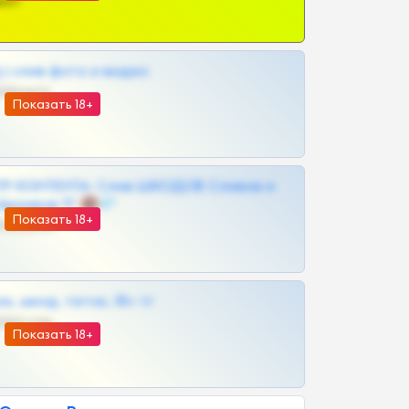
ват
| слив фото и видео
@MILKPRIVATES39BOT
Показать 18+
Р КОНТЕНТА: Слив ШКОДОВ Сливов и
Архивов ТГ 🔞💎
Показать 18+
@MILKPRIVATES39BOT
к, шкод, теток, 18+ тг
@DARK15FLOWSBOT
Показать 18+