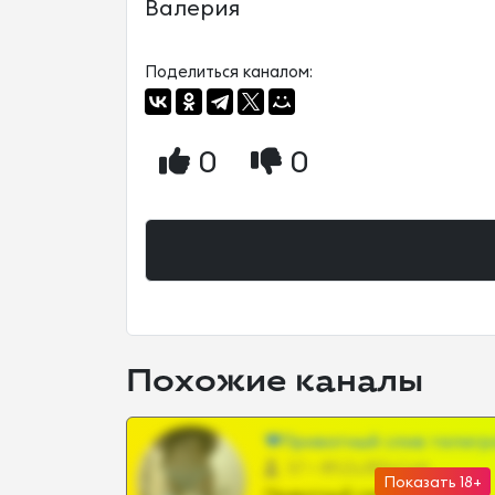
Валерия
Поделиться каналом:
0
0
Похожие каналы
❤Приватный слив телегр
57 •
@SZu3ll3sCatt_bot
Показать 18+