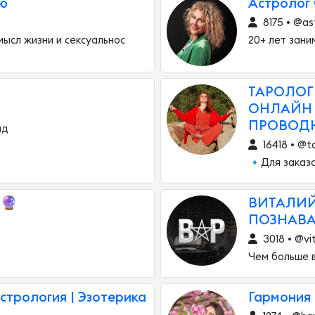
ию
Астролог
8175 • @as
ысл жизни и сексуальнос
20+ лет зани
ТАРОЛОГ
ОНЛАЙН 
ПРОВОД
ад
16418 • @t
🔹Для заказа
 🔮
ВИТАЛИЙ
ПОЗНАВ
3018 • @vi
Чем больше в
стрология | Эзотерика
Гармония