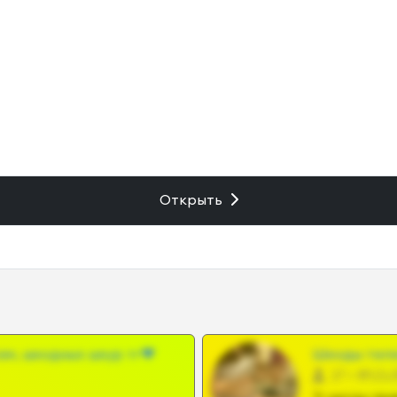
Открыть
ам, шкодных шкур тг❤
Шкоды теле
27 •