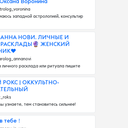
 Оксана Воронина
trolog_voronina
маюсь западной астрологией, консультир
 АННА НОВИ. ЛИЧНЫЕ И
РАСКЛАДЫ🔮 ЖЕНСКИЙ
НИК❤
arolog_annanovi
 личного расклада или ритуала пишите
 РОКС | ОККУЛЬТНО-
АТЕЛЬНЫЙ
t_roks
ы узнаете, тем становитесь сильнее!
 в тебе！