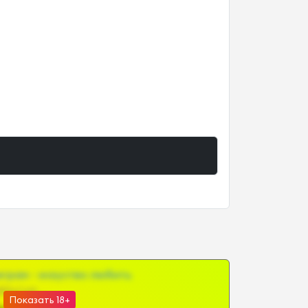
грам - искуство любить
@SZu3ll3sCatt_bot
Показать 18+